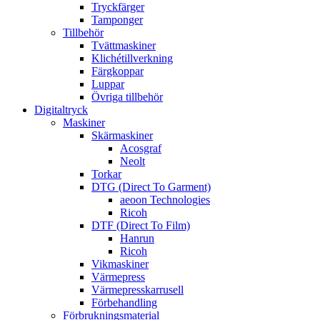
Tryckfärger
Tamponger
Tillbehör
Tvättmaskiner
Klichétillverkning
Färgkoppar
Luppar
Övriga tillbehör
Digitaltryck
Maskiner
Skärmaskiner
Acosgraf
Neolt
Torkar
DTG (Direct To Garment)
aeoon Technologies
Ricoh
DTF (Direct To Film)
Hanrun
Ricoh
Vikmaskiner
Värmepress
Värmepresskarrusell
Förbehandling
Förbrukningsmaterial