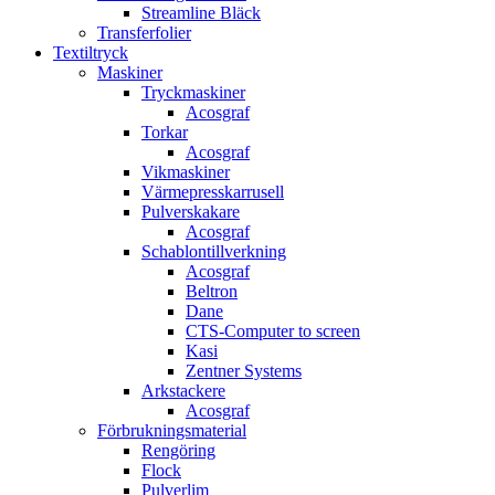
Streamline Bläck
Transferfolier
Textiltryck
Maskiner
Tryckmaskiner
Acosgraf
Torkar
Acosgraf
Vikmaskiner
Värmepresskarrusell
Pulverskakare
Acosgraf
Schablontillverkning
Acosgraf
Beltron
Dane
CTS-Computer to screen
Kasi
Zentner Systems
Arkstackere
Acosgraf
Förbrukningsmaterial
Rengöring
Flock
Pulverlim