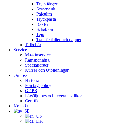
Tryckfärger
Screenduk
Palettlim
Tryckpasta
Raklar
Schablon
Tejp
Transferfolier och papper
Tillbehör
Service
Maskinservice
Ramspänning
Specialfärger
Kurser och Utbildningar
Om oss
Historia
Företagspolicy
GDPR
Försäljnings och leveransvillkor
Certifikat
Kontakt