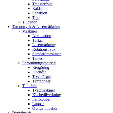
Transferfolie
Raklar
Schablon
Tejp
Tillbehör
Tampotryck & Lasermärkning
Maskiner
Automation
Torkar
Lasermärkning
Rotationstryck
Standardmaskiner
Tantec
Förbrukningsmaterial
Rengöring
Klichéer
Tryckfärger
Tamponger
Tillbehör
Tvättmaskiner
Klichétillverkning
Färgkoppar
Luppar
Övriga tillbehör
Digitaltryck