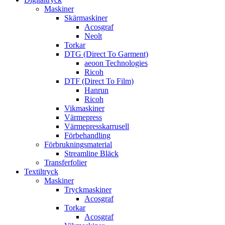
Maskiner
Skärmaskiner
Acosgraf
Neolt
Torkar
DTG (Direct To Garment)
aeoon Technologies
Ricoh
DTF (Direct To Film)
Hanrun
Ricoh
Vikmaskiner
Värmepress
Värmepresskarrusell
Förbehandling
Förbrukningsmaterial
Streamline Bläck
Transferfolier
Textiltryck
Maskiner
Tryckmaskiner
Acosgraf
Torkar
Acosgraf