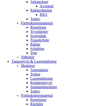
Arkstackere
Acosgraf
Raklarslipning
RKS
Tantec
Förbrukningsmaterial
Rengöring
Tryckfärger
Screenduk
Transferfolie
Raklar
Schablon
Tejp
Tillbehör
Tampotryck & Lasermärkning
Maskiner
Automation
Torkar
Lasermärkning
Rotationstryck
Standardmaskiner
Tantec
Förbrukningsmaterial
Rengöring
Klichéer