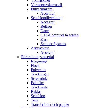
Vikmaskiner
Värmepresskarrusell
Pulverskakare
Acosgraf
Schablontillverkning
Acosgraf
Beltron
Dane
CTS-Computer to screen
Kasi
Zentner Systems
Arkstackere
Acosgraf
Förbrukningsmaterial
Rengöring
Flock
Pulverlim
Tryckfärger
Screenduk
Palettlim
Tryckpasta
Raklar
Schablon
Tejp
Transferfolier och papper