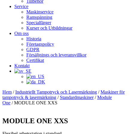
Tillbehör
Service
Maskinservice
Ramspänning
Specialfärger
Kurser och Utbildningar
Om oss
Historia
Företagspolicy
GDPR
Försäljnings och leveransvillkor
Certifikat
Kontakt
Hem
/
Industriellt Tampotryck och Lasermärkning
/
Maskiner för
tampotryck & lasermärkning
/
Standardmaskiner
/
Module
One
/ MODULE ONE XXS
MODULE ONE XXS
Flexibel arbetsstation i standard