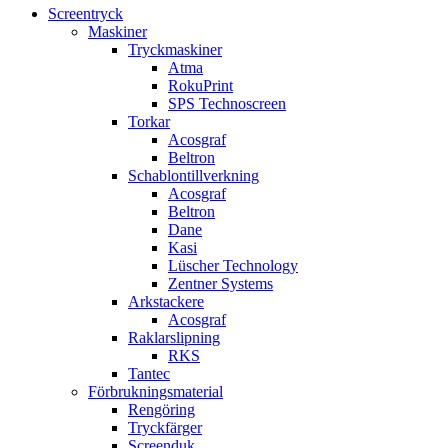
Screentryck
Maskiner
Tryckmaskiner
Atma
RokuPrint
SPS Technoscreen
Torkar
Acosgraf
Beltron
Schablontillverkning
Acosgraf
Beltron
Dane
Kasi
Lüscher Technology
Zentner Systems
Arkstackere
Acosgraf
Raklarslipning
RKS
Tantec
Förbrukningsmaterial
Rengöring
Tryckfärger
Screenduk