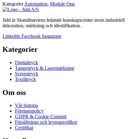
Kategorier
Automation
,
Module One
Juhl är Skandinaviens ledande kunskapscenter inom industriell
dekoration, märkning och identifikation.
Linkedin
Facebook
Instagram
Kategorier
Digitaltryck
Tampotryck & Lasermärkning
Screentryck
Textiltryck
Om oss
Vår historia
Företagspolicy
GDPR & Cookie Consent
Försäljnings och leveransvillkor
Certifikat