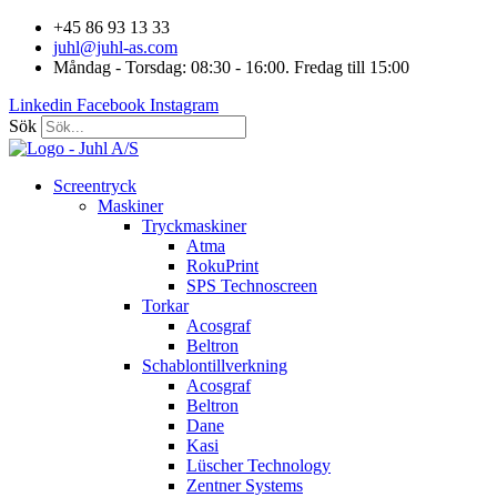
Hoppa
+45 86 93 13 33
till
juhl@juhl-as.com
innehåll
Måndag - Torsdag: 08:30 - 16:00. Fredag till 15:00
Linkedin
Facebook
Instagram
Sök
Screentryck
Maskiner
Tryckmaskiner
Atma
RokuPrint
SPS Technoscreen
Torkar
Acosgraf
Beltron
Schablontillverkning
Acosgraf
Beltron
Dane
Kasi
Lüscher Technology
Zentner Systems