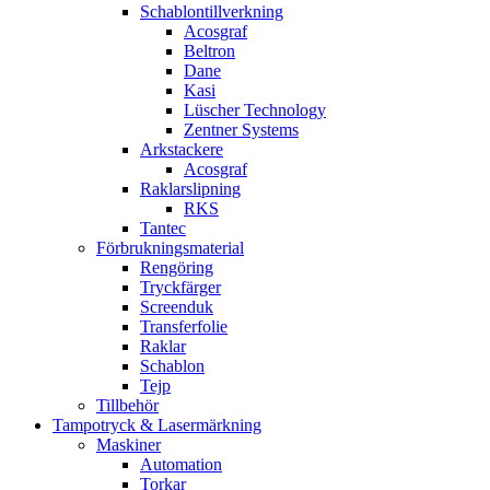
Schablontillverkning
Acosgraf
Beltron
Dane
Kasi
Lüscher Technology
Zentner Systems
Arkstackere
Acosgraf
Raklarslipning
RKS
Tantec
Förbrukningsmaterial
Rengöring
Tryckfärger
Screenduk
Transferfolie
Raklar
Schablon
Tejp
Tillbehör
Tampotryck & Lasermärkning
Maskiner
Automation
Torkar