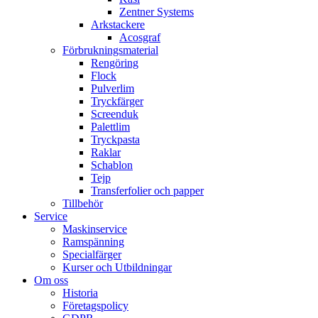
Zentner Systems
Arkstackere
Acosgraf
Förbrukningsmaterial
Rengöring
Flock
Pulverlim
Tryckfärger
Screenduk
Palettlim
Tryckpasta
Raklar
Schablon
Tejp
Transferfolier och papper
Tillbehör
Service
Maskinservice
Ramspänning
Specialfärger
Kurser och Utbildningar
Om oss
Historia
Företagspolicy