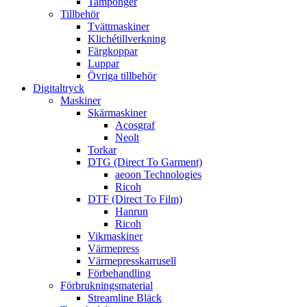
Tamponger
Tillbehör
Tvättmaskiner
Klichétillverkning
Färgkoppar
Luppar
Övriga tillbehör
Digitaltryck
Maskiner
Skärmaskiner
Acosgraf
Neolt
Torkar
DTG (Direct To Garment)
aeoon Technologies
Ricoh
DTF (Direct To Film)
Hanrun
Ricoh
Vikmaskiner
Värmepress
Värmepresskarrusell
Förbehandling
Förbrukningsmaterial
Streamline Bläck