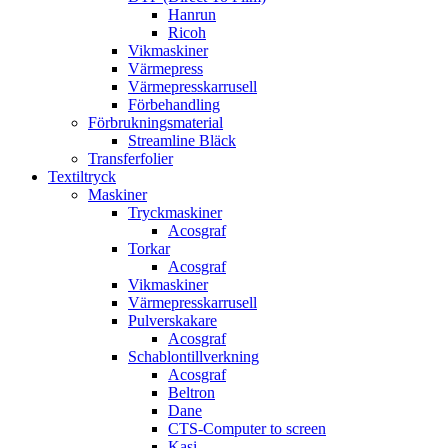
Hanrun
Ricoh
Vikmaskiner
Värmepress
Värmepresskarrusell
Förbehandling
Förbrukningsmaterial
Streamline Bläck
Transferfolier
Textiltryck
Maskiner
Tryckmaskiner
Acosgraf
Torkar
Acosgraf
Vikmaskiner
Värmepresskarrusell
Pulverskakare
Acosgraf
Schablontillverkning
Acosgraf
Beltron
Dane
CTS-Computer to screen
Kasi