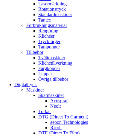
Lasermärkning
Rotationstryck
Standardmaskiner
Tantec
Förbrukningsmaterial
Rengöring
Klichéer
Tryckfärger
Tamponger
Tillbehör
Tvättmaskiner
Klichétillverkning
Färgkoppar
Luppar
Övriga tillbehör
Digitaltryck
Maskiner
Skärmaskiner
Acosgraf
Neolt
Torkar
DTG (Direct To Garment)
aeoon Technologies
Ricoh
DTF (Direct To Film)