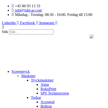
Hoppa
+45 86 93 13 33
till
juhl@juhl-as.com
innehåll
Måndag - Torsdag: 08:30 - 16:00. Fredag till 15:00
Linkedin
Facebook
Instagram
Sök
Screentryck
Maskiner
Tryckmaskiner
Atma
RokuPrint
SPS Technoscreen
Torkar
Acosgraf
Beltron