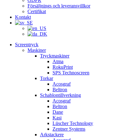
GDPR
Försäljnings och leveransvillkor
Certifikat
Kontakt
Screentryck
Maskiner
Tryckmaskiner
Atma
RokuPrint
SPS Technoscreen
Torkar
Acosgraf
Beltron
Schablontillverkning
Acosgraf
Beltron
Dane
Kasi
Lüscher Technology
Zentner Systems
Arkstackere