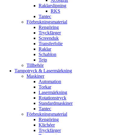
Acosgraf
Raklarslipning
RKS
Tantec
Förbrukningsmaterial
Rengöring
Tryckfärger
Screenduk
Transferfolie
Raklar
Schablon
Tejp
Tillbehör
Tampotryck & Lasermärkning
Maskiner
Automation
Torkar
Lasermärkning
Rotationstryck
Standardmaskiner
Tantec
Förbrukningsmaterial
Rengöring
Klichéer
Tryckfärger