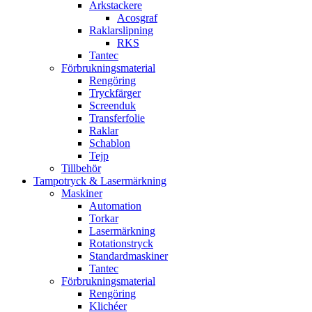
Arkstackere
Acosgraf
Raklarslipning
RKS
Tantec
Förbrukningsmaterial
Rengöring
Tryckfärger
Screenduk
Transferfolie
Raklar
Schablon
Tejp
Tillbehör
Tampotryck & Lasermärkning
Maskiner
Automation
Torkar
Lasermärkning
Rotationstryck
Standardmaskiner
Tantec
Förbrukningsmaterial
Rengöring
Klichéer