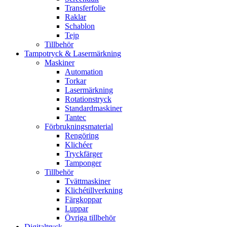
Transferfolie
Raklar
Schablon
Tejp
Tillbehör
Tampotryck & Lasermärkning
Maskiner
Automation
Torkar
Lasermärkning
Rotationstryck
Standardmaskiner
Tantec
Förbrukningsmaterial
Rengöring
Klichéer
Tryckfärger
Tamponger
Tillbehör
Tvättmaskiner
Klichétillverkning
Färgkoppar
Luppar
Övriga tillbehör
Digitaltryck