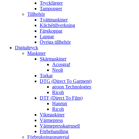
Tryckfärger
Tamponger
Tillbehör
Tvättmaskiner
Klichétillverkning
Färgkoppar
Luppar
Övriga tillbehör
Digitaltryck
Maskiner
Skärmaskiner
Acosgraf
Neolt
Torkar
DTG (Direct To Garment)
aeoon Technologies
Ricoh
DTF (Direct To Film)
Hanrun
Ricoh
Vikmaskiner
Värmepress
Värmepresskarrusell
Förbehandling
Förbrukningsmaterial