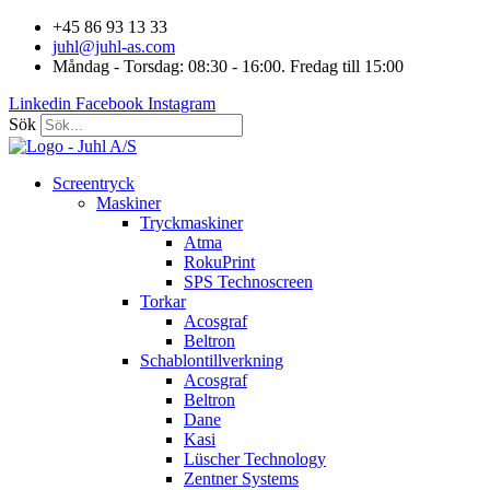
Hoppa
+45 86 93 13 33
till
juhl@juhl-as.com
innehåll
Måndag - Torsdag: 08:30 - 16:00. Fredag till 15:00
Linkedin
Facebook
Instagram
Sök
Screentryck
Maskiner
Tryckmaskiner
Atma
RokuPrint
SPS Technoscreen
Torkar
Acosgraf
Beltron
Schablontillverkning
Acosgraf
Beltron
Dane
Kasi
Lüscher Technology
Zentner Systems