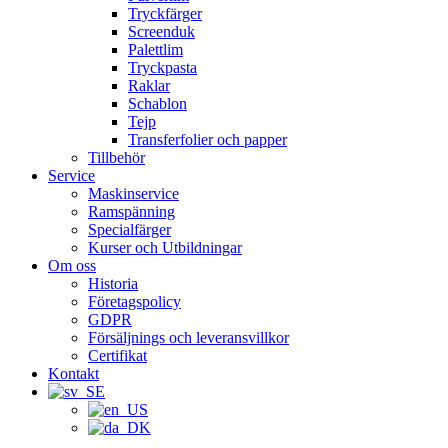
Tryckfärger
Screenduk
Palettlim
Tryckpasta
Raklar
Schablon
Tejp
Transferfolier och papper
Tillbehör
Service
Maskinservice
Ramspänning
Specialfärger
Kurser och Utbildningar
Om oss
Historia
Företagspolicy
GDPR
Försäljnings och leveransvillkor
Certifikat
Kontakt