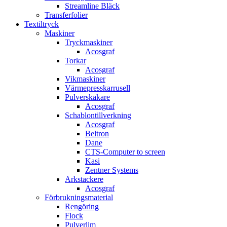
Streamline Bläck
Transferfolier
Textiltryck
Maskiner
Tryckmaskiner
Acosgraf
Torkar
Acosgraf
Vikmaskiner
Värmepresskarrusell
Pulverskakare
Acosgraf
Schablontillverkning
Acosgraf
Beltron
Dane
CTS-Computer to screen
Kasi
Zentner Systems
Arkstackere
Acosgraf
Förbrukningsmaterial
Rengöring
Flock
Pulverlim