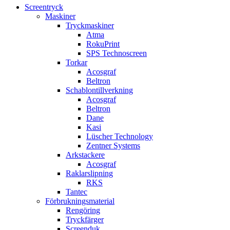
Screentryck
Maskiner
Tryckmaskiner
Atma
RokuPrint
SPS Technoscreen
Torkar
Acosgraf
Beltron
Schablontillverkning
Acosgraf
Beltron
Dane
Kasi
Lüscher Technology
Zentner Systems
Arkstackere
Acosgraf
Raklarslipning
RKS
Tantec
Förbrukningsmaterial
Rengöring
Tryckfärger
Screenduk