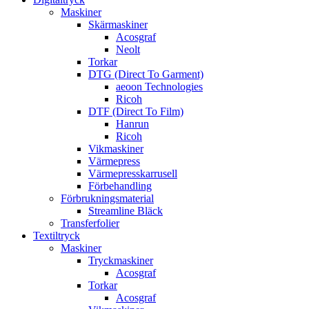
Maskiner
Skärmaskiner
Acosgraf
Neolt
Torkar
DTG (Direct To Garment)
aeoon Technologies
Ricoh
DTF (Direct To Film)
Hanrun
Ricoh
Vikmaskiner
Värmepress
Värmepresskarrusell
Förbehandling
Förbrukningsmaterial
Streamline Bläck
Transferfolier
Textiltryck
Maskiner
Tryckmaskiner
Acosgraf
Torkar
Acosgraf