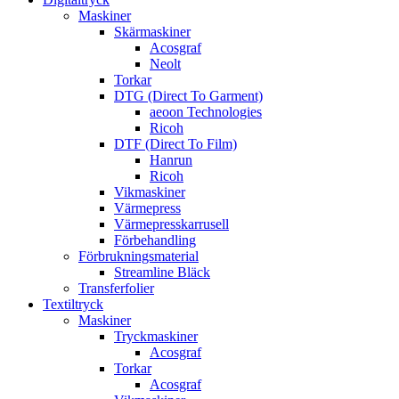
Maskiner
Skärmaskiner
Acosgraf
Neolt
Torkar
DTG (Direct To Garment)
aeoon Technologies
Ricoh
DTF (Direct To Film)
Hanrun
Ricoh
Vikmaskiner
Värmepress
Värmepresskarrusell
Förbehandling
Förbrukningsmaterial
Streamline Bläck
Transferfolier
Textiltryck
Maskiner
Tryckmaskiner
Acosgraf
Torkar
Acosgraf