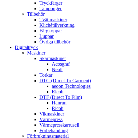
Tryckfärger
Tamponger
Tillbehör
Tvättmaskiner
Klichétillverkning
Färgkoppar
Luppar
Övriga tillbehör
Digitaltryck
Maskiner
Skärmaskiner
Acosgraf
Neolt
Torkar
DTG (Direct To Garment)
aeoon Technologies
Ricoh
DTF (Direct To Film)
Hanrun
Ricoh
Vikmaskiner
Värmepress
Värmepresskarrusell
Förbehandling
Förbrukningsmaterial