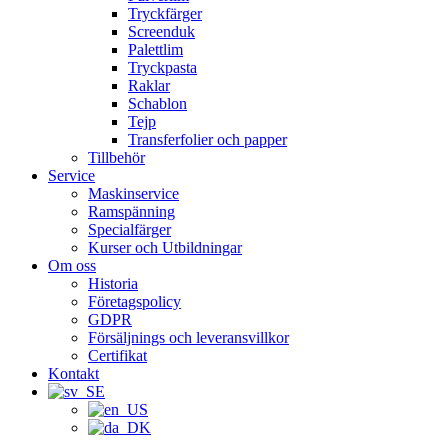
Tryckfärger
Screenduk
Palettlim
Tryckpasta
Raklar
Schablon
Tejp
Transferfolier och papper
Tillbehör
Service
Maskinservice
Ramspänning
Specialfärger
Kurser och Utbildningar
Om oss
Historia
Företagspolicy
GDPR
Försäljnings och leveransvillkor
Certifikat
Kontakt