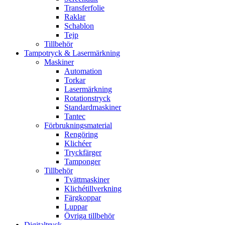
Transferfolie
Raklar
Schablon
Tejp
Tillbehör
Tampotryck & Lasermärkning
Maskiner
Automation
Torkar
Lasermärkning
Rotationstryck
Standardmaskiner
Tantec
Förbrukningsmaterial
Rengöring
Klichéer
Tryckfärger
Tamponger
Tillbehör
Tvättmaskiner
Klichétillverkning
Färgkoppar
Luppar
Övriga tillbehör
Digitaltryck