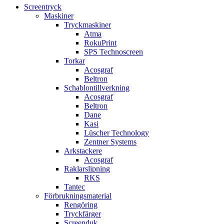
Screentryck
Maskiner
Tryckmaskiner
Atma
RokuPrint
SPS Technoscreen
Torkar
Acosgraf
Beltron
Schablontillverkning
Acosgraf
Beltron
Dane
Kasi
Lüscher Technology
Zentner Systems
Arkstackere
Acosgraf
Raklarslipning
RKS
Tantec
Förbrukningsmaterial
Rengöring
Tryckfärger
Screenduk