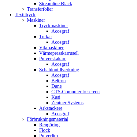
Streamline Bläck
Transferfolier
Textiltryck
Maskiner
Tryckmaskiner
Acosgraf
Torkar
Acosgraf
Vikmaskiner
Värmepresskarrusell
Pulverskakare
Acosgraf
Schablontillverkning
Acosgraf
Beltron
Dane
CTS-Computer to screen
Kasi
Zentner Systems
Arkstackere
Acosgraf
Förbrukningsmaterial
Rengöring
Flock
Pulverlim