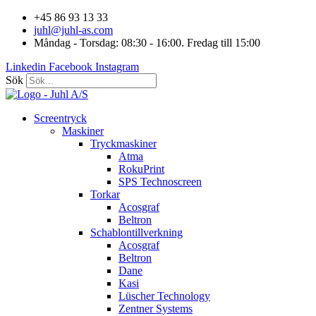
Hoppa
+45 86 93 13 33
till
juhl@juhl-as.com
innehåll
Måndag - Torsdag: 08:30 - 16:00. Fredag till 15:00
Linkedin
Facebook
Instagram
Sök
Screentryck
Maskiner
Tryckmaskiner
Atma
RokuPrint
SPS Technoscreen
Torkar
Acosgraf
Beltron
Schablontillverkning
Acosgraf
Beltron
Dane
Kasi
Lüscher Technology
Zentner Systems