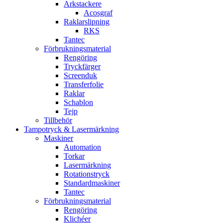
Arkstackere
Acosgraf
Raklarslipning
RKS
Tantec
Förbrukningsmaterial
Rengöring
Tryckfärger
Screenduk
Transferfolie
Raklar
Schablon
Tejp
Tillbehör
Tampotryck & Lasermärkning
Maskiner
Automation
Torkar
Lasermärkning
Rotationstryck
Standardmaskiner
Tantec
Förbrukningsmaterial
Rengöring
Klichéer