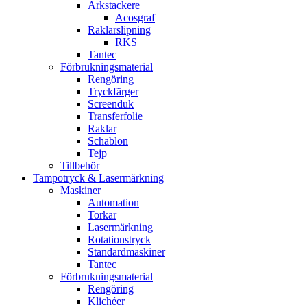
Arkstackere
Acosgraf
Raklarslipning
RKS
Tantec
Förbrukningsmaterial
Rengöring
Tryckfärger
Screenduk
Transferfolie
Raklar
Schablon
Tejp
Tillbehör
Tampotryck & Lasermärkning
Maskiner
Automation
Torkar
Lasermärkning
Rotationstryck
Standardmaskiner
Tantec
Förbrukningsmaterial
Rengöring
Klichéer