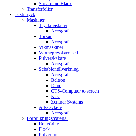
Streamline Bläck
Transferfolier
Textiltryck
Maskiner
Tryckmaskiner
Acosgraf
Torkar
Acosgraf
Vikmaskiner
Värmepresskarrusell
Pulverskakare
Acosgraf
Schablontillverkning
Acosgraf
Beltron
Dane
CTS-Computer to screen
Kasi
Zentner Systems
Arkstackere
Acosgraf
Förbrukningsmaterial
Rengöring
Flock
Pulverlim