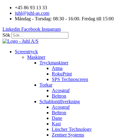
Hoppa
+45 86 93 13 33
till
juhl@juhl-as.com
innehåll
Måndag - Torsdag: 08:30 - 16:00. Fredag till 15:00
Linkedin
Facebook
Instagram
Sök
Screentryck
Maskiner
Tryckmaskiner
Atma
RokuPrint
SPS Technoscreen
Torkar
Acosgraf
Beltron
Schablontillverkning
Acosgraf
Beltron
Dane
Kasi
Lüscher Technology
Zentner Systems