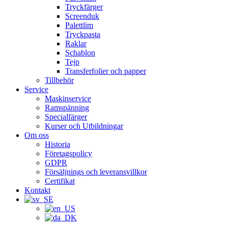
Tryckfärger
Screenduk
Palettlim
Tryckpasta
Raklar
Schablon
Tejp
Transferfolier och papper
Tillbehör
Service
Maskinservice
Ramspänning
Specialfärger
Kurser och Utbildningar
Om oss
Historia
Företagspolicy
GDPR
Försäljnings och leveransvillkor
Certifikat
Kontakt