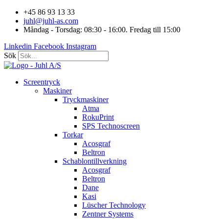
Hoppa
+45 86 93 13 33
till
juhl@juhl-as.com
innehåll
Måndag - Torsdag: 08:30 - 16:00. Fredag till 15:00
Linkedin
Facebook
Instagram
Sök
Screentryck
Maskiner
Tryckmaskiner
Atma
RokuPrint
SPS Technoscreen
Torkar
Acosgraf
Beltron
Schablontillverkning
Acosgraf
Beltron
Dane
Kasi
Lüscher Technology
Zentner Systems