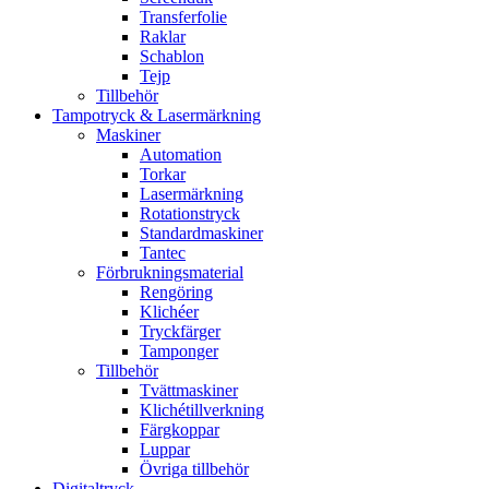
Transferfolie
Raklar
Schablon
Tejp
Tillbehör
Tampotryck & Lasermärkning
Maskiner
Automation
Torkar
Lasermärkning
Rotationstryck
Standardmaskiner
Tantec
Förbrukningsmaterial
Rengöring
Klichéer
Tryckfärger
Tamponger
Tillbehör
Tvättmaskiner
Klichétillverkning
Färgkoppar
Luppar
Övriga tillbehör
Digitaltryck