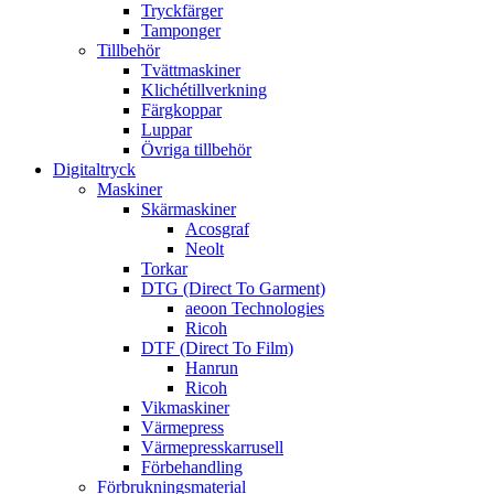
Tryckfärger
Tamponger
Tillbehör
Tvättmaskiner
Klichétillverkning
Färgkoppar
Luppar
Övriga tillbehör
Digitaltryck
Maskiner
Skärmaskiner
Acosgraf
Neolt
Torkar
DTG (Direct To Garment)
aeoon Technologies
Ricoh
DTF (Direct To Film)
Hanrun
Ricoh
Vikmaskiner
Värmepress
Värmepresskarrusell
Förbehandling
Förbrukningsmaterial