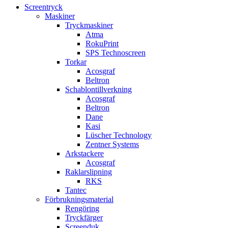
Screentryck
Maskiner
Tryckmaskiner
Atma
RokuPrint
SPS Technoscreen
Torkar
Acosgraf
Beltron
Schablontillverkning
Acosgraf
Beltron
Dane
Kasi
Lüscher Technology
Zentner Systems
Arkstackere
Acosgraf
Raklarslipning
RKS
Tantec
Förbrukningsmaterial
Rengöring
Tryckfärger
Screenduk