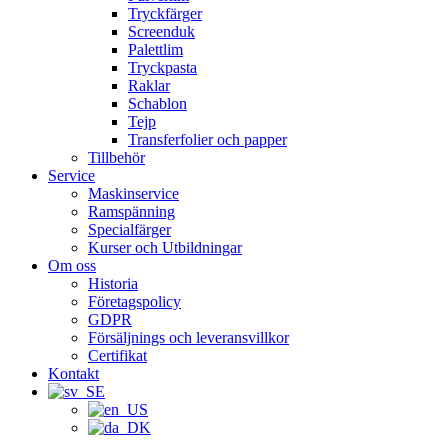
Tryckfärger
Screenduk
Palettlim
Tryckpasta
Raklar
Schablon
Tejp
Transferfolier och papper
Tillbehör
Service
Maskinservice
Ramspänning
Specialfärger
Kurser och Utbildningar
Om oss
Historia
Företagspolicy
GDPR
Försäljnings och leveransvillkor
Certifikat
Kontakt