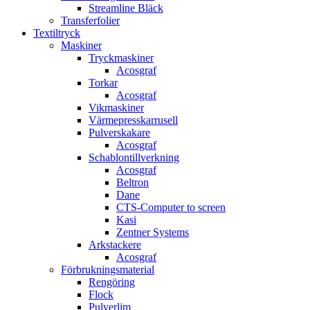
Streamline Bläck
Transferfolier
Textiltryck
Maskiner
Tryckmaskiner
Acosgraf
Torkar
Acosgraf
Vikmaskiner
Värmepresskarrusell
Pulverskakare
Acosgraf
Schablontillverkning
Acosgraf
Beltron
Dane
CTS-Computer to screen
Kasi
Zentner Systems
Arkstackere
Acosgraf
Förbrukningsmaterial
Rengöring
Flock
Pulverlim