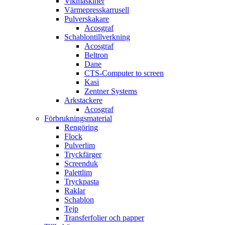
Vikmaskiner
Värmepresskarrusell
Pulverskakare
Acosgraf
Schablontillverkning
Acosgraf
Beltron
Dane
CTS-Computer to screen
Kasi
Zentner Systems
Arkstackere
Acosgraf
Förbrukningsmaterial
Rengöring
Flock
Pulverlim
Tryckfärger
Screenduk
Palettlim
Tryckpasta
Raklar
Schablon
Tejp
Transferfolier och papper