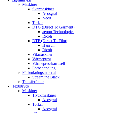
Maskiner
Skärmaskiner
Acosgraf
Neolt
Torkar
DTG (Direct To Garment)
aeoon Technologies
Ricoh
DTF (Direct To Film)
Hanrun
Ricoh
Vikmaskiner
Värmepress
Värmepresskarrusell
Förbehandling
Förbrukningsmaterial
Streamline Bläck
Transferfolier
Textiltryck
Maskiner
Tryckmaskiner
Acosgraf
Torkar
Acosgraf