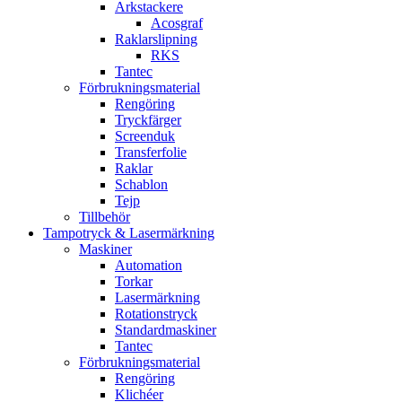
Arkstackere
Acosgraf
Raklarslipning
RKS
Tantec
Förbrukningsmaterial
Rengöring
Tryckfärger
Screenduk
Transferfolie
Raklar
Schablon
Tejp
Tillbehör
Tampotryck & Lasermärkning
Maskiner
Automation
Torkar
Lasermärkning
Rotationstryck
Standardmaskiner
Tantec
Förbrukningsmaterial
Rengöring
Klichéer