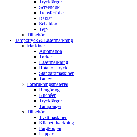
Tryckfärger
Screenduk
Transferfolie
Raklar
Schablon
Tejp
Tillbehör
Tampotryck & Lasermärkning
Maskiner
Automation
Torkar
Lasermärkning
Rotationstryck
Standardmaskiner
Tantec
Förbrukningsmaterial
Rengöring
Klichéer
Tryckfärger
Tamponger
Tillbehör
Tvättmaskiner
Klichétillverkning
Färgkoppar
Luppar