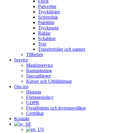
Flock
Pulverlim
Tryckfärger
Screenduk
Palettlim
Tryckpasta
Raklar
Schablon
Tejp
Transferfolier och papper
Tillbehör
Service
Maskinservice
Ramspänning
Specialfärger
Kurser och Utbildningar
Om oss
Historia
Företagspolicy
GDPR
Försäljnings och leveransvillkor
Certifikat
Kontakt