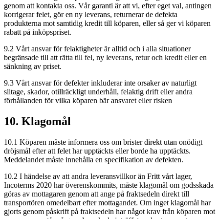
genom att kontakta oss. Vår garanti är att vi, efter eget val, antingen
korrigerar felet, gör en ny leverans, returnerar de defekta
produkterna mot samtidig kredit till köparen, eller så ger vi köparen
rabatt på inköpspriset.
9.2 Vårt ansvar för felaktigheter är alltid och i alla situationer
begränsade till att rätta till fel, ny leverans, retur och kredit eller en
sänkning av priset.
9.3 Vårt ansvar för defekter inkluderar inte orsaker av naturligt
slitage, skador, otillräckligt underhåll, felaktig drift eller andra
förhållanden för vilka köparen bär ansvaret eller risken
10. Klagomål
10.1 Köparen måste informera oss om brister direkt utan onödigt
dröjsmål efter att felet har upptäckts eller borde ha upptäckts.
Meddelandet måste innehålla en specifikation av defekten.
10.2 I händelse av att andra leveransvillkor än Fritt vårt lager,
Incoterms 2020 har överenskommits, måste klagomål om godsskada
göras av mottagaren genom att ange på fraktsedeln direkt till
transportören omedelbart efter mottagandet. Om inget klagomål har
gjorts genom påskrift på fraktsedeln har något krav från köparen mot