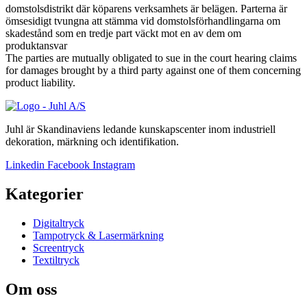
domstolsdistrikt där köparens verksamhets är belägen. Parterna är
ömsesidigt tvungna att stämma vid domstolsförhandlingarna om
skadestånd som en tredje part väckt mot en av dem om
produktansvar
The parties are mutually obligated to sue in the court hearing claims
for damages brought by a third party against one of them concerning
product liability.
Juhl är Skandinaviens ledande kunskapscenter inom industriell
dekoration, märkning och identifikation.
Linkedin
Facebook
Instagram
Kategorier
Digitaltryck
Tampotryck & Lasermärkning
Screentryck
Textiltryck
Om oss