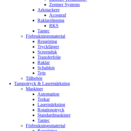
Zentner Systems
Arkstackere
Acosgraf
Raklarslipning
RKS
Tantec
Förbrukningsmaterial
Rengöring
Tryckfärger
Screenduk
Transferfolie
Raklar
Schablon
Tejp
Tillbehör
Tampotryck & Lasermärkning
Maskiner
Automation
Torkar
Lasermärkning
Rotationstryck
Standardmaskiner
Tantec
Förbrukningsmaterial
Rengöring