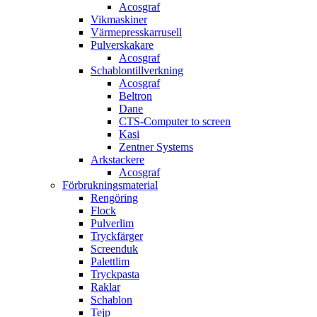
Acosgraf
Vikmaskiner
Värmepresskarrusell
Pulverskakare
Acosgraf
Schablontillverkning
Acosgraf
Beltron
Dane
CTS-Computer to screen
Kasi
Zentner Systems
Arkstackere
Acosgraf
Förbrukningsmaterial
Rengöring
Flock
Pulverlim
Tryckfärger
Screenduk
Palettlim
Tryckpasta
Raklar
Schablon
Tejp