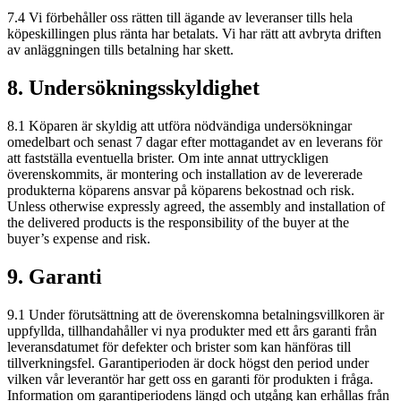
7.4 Vi förbehåller oss rätten till ägande av leveranser tills hela
köpeskillingen plus ränta har betalats. Vi har rätt att avbryta driften
av anläggningen tills betalning har skett.
8. Undersökningsskyldighet
8.1 Köparen är skyldig att utföra nödvändiga undersökningar
omedelbart och senast 7 dagar efter mottagandet av en leverans för
att fastställa eventuella brister. Om inte annat uttryckligen
överenskommits, är montering och installation av de levererade
produkterna köparens ansvar på köparens bekostnad och risk.
Unless otherwise expressly agreed, the assembly and installation of
the delivered products is the responsibility of the buyer at the
buyer’s expense and risk.
9. Garanti
9.1 Under förutsättning att de överenskomna betalningsvillkoren är
uppfyllda, tillhandahåller vi nya produkter med ett års garanti från
leveransdatumet för defekter och brister som kan hänföras till
tillverkningsfel. Garantiperioden är dock högst den period under
vilken vår leverantör har gett oss en garanti för produkten i fråga.
Information om garantiperiodens längd och utgång kan erhållas från