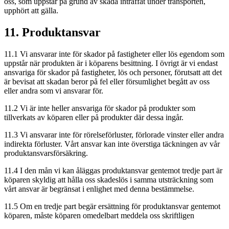
oss, som uppstår på grund av skada inträffat under transporten,
upphört att gälla.
11. Produktansvar
11.1 Vi ansvarar inte för skador på fastigheter eller lös egendom som
uppstår när produkten är i köparens besittning. I övrigt är vi endast
ansvariga för skador på fastigheter, lös och personer, förutsatt att det
är bevisat att skadan beror på fel eller försumlighet begått av oss
eller andra som vi ansvarar för.
11.2 Vi är inte heller ansvariga för skador på produkter som
tillverkats av köparen eller på produkter där dessa ingår.
11.3 Vi ansvarar inte för rörelseförluster, förlorade vinster eller andra
indirekta förluster. Vårt ansvar kan inte överstiga täckningen av vår
produktansvarsförsäkring.
11.4 I den mån vi kan åläggas produktansvar gentemot tredje part är
köparen skyldig att hålla oss skadeslös i samma utsträckning som
vårt ansvar är begränsat i enlighet med denna bestämmelse.
11.5 Om en tredje part begär ersättning för produktansvar gentemot
köparen, måste köparen omedelbart meddela oss skriftligen