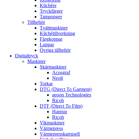
Klichéer
Tryckfärger
Tamponger
Tillbehör
Tvättmaskiner
Klichétillverkning
Färgkoppar
Luppar
Övriga tillbehör
Digitaltryck
Maskiner
Skärmaskiner
Acosgraf
Neolt
Torkar
DTG (Direct To Garment)
aeoon Technologies
Ricoh
DTF (Direct To Film)
Hanrun
Ricoh
Vikmaskiner
Värmepress
Värmepresskarrusell