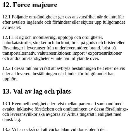
12. Force majeure
12.1 Följande omständigheter ger oss ansvarsfrihet när de inträffar
efter avtalets ingående och förhindrar eller skjuter upp fullgörandet
av avtalet:
12.1.1 Krig och mobilisering, upplopp och oroligheter,
naturkatastrofer, strejker och lockout, brist på gods och brister eller
förseningar i leveranser från underleverantörer, brand, brist på
transportalternativ, valutarestriktioner, import / exportrestriktioner
och andra omständigheter vi inte har inflytande över.
12.2 I dessa fall har vi rätt att avbryta beställningen helt eller delvis
eller att leverera beställningen när hinder för fullgörandet har
upphört.
13. Val av lag och plats
13.1 Eventuell oenighet eller tvist mellan parterna i samband med
avtalet, inklusive förståelsen och omfattningen av dessa försäljnings-
och leveransvillkor ska avgöras av Århus tingsrätt i enlighet med
dansk lag.
13.2 Vi har också rätt att väcka talan vid domstolen i det