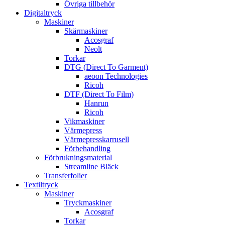
Övriga tillbehör
Digitaltryck
Maskiner
Skärmaskiner
Acosgraf
Neolt
Torkar
DTG (Direct To Garment)
aeoon Technologies
Ricoh
DTF (Direct To Film)
Hanrun
Ricoh
Vikmaskiner
Värmepress
Värmepresskarrusell
Förbehandling
Förbrukningsmaterial
Streamline Bläck
Transferfolier
Textiltryck
Maskiner
Tryckmaskiner
Acosgraf
Torkar