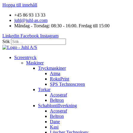
Hoppa till innehåll
+45 86 93 13 33
juhl@juhl-as.com
Måndag - Torsdag: 08:30 - 16:00. Fredag till 15:00
Linkedin
Facebook
Instagram
Sök
Screentryck
Maskiner
Tryckmaskiner
Atma
RokuPrint
SPS Technoscreen
Torkar
Acosgraf
Beltron
Schablontillverkning
Acosgraf
Beltron
Dane
Kasi
Lüscher Technology