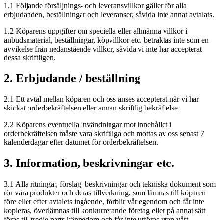
1.1 Följande försäljnings- och leveransvillkor gäller för alla
erbjudanden, beställningar och leveranser, såvida inte annat avtalats.
1.2 Köparens uppgifter om speciella eller allmänna villkor i
anbudsmaterial, beställningar, köpvillkor etc. betraktas inte som en
avvikelse från nedanstående villkor, såvida vi inte har accepterat
dessa skriftligen.
2. Erbjudande / beställning
2.1 Ett avtal mellan köparen och oss anses accepterat när vi har
skickat orderbekräftelsen eller annan skriftlig bekräftelse.
2.2 Köparens eventuella invändningar mot innehållet i
orderbekräftelsen måste vara skriftliga och mottas av oss senast 7
kalenderdagar efter datumet för orderbekräftelsen.
3. Information, beskrivningar etc.
3.1 Alla ritningar, förslag, beskrivningar och tekniska dokument som
rör våra produkter och deras tillverkning, som lämnas till köparen
före eller efter avtalets ingående, förblir vår egendom och får inte
kopieras, överlämnas till konkurrerande företag eller på annat sätt
föras till tredje parts kännedom och får inte utföras utan vårt