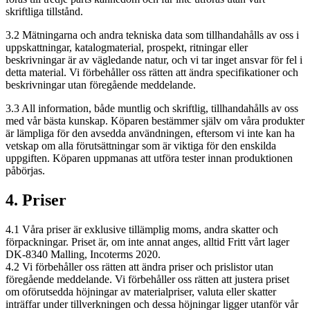
skriftliga tillstånd.
3.2 Mätningarna och andra tekniska data som tillhandahålls av oss i
uppskattningar, katalogmaterial, prospekt, ritningar eller
beskrivningar är av vägledande natur, och vi tar inget ansvar för fel i
detta material. Vi förbehåller oss rätten att ändra specifikationer och
beskrivningar utan föregående meddelande.
3.3 All information, både muntlig och skriftlig, tillhandahålls av oss
med vår bästa kunskap. Köparen bestämmer själv om våra produkter
är lämpliga för den avsedda användningen, eftersom vi inte kan ha
vetskap om alla förutsättningar som är viktiga för den enskilda
uppgiften. Köparen uppmanas att utföra tester innan produktionen
påbörjas.
4. Priser
4.1 Våra priser är exklusive tillämplig moms, andra skatter och
förpackningar. Priset är, om inte annat anges, alltid Fritt vårt lager
DK-8340 Malling, Incoterms 2020.
4.2 Vi förbehåller oss rätten att ändra priser och prislistor utan
föregående meddelande. Vi förbehåller oss rätten att justera priset
om oförutsedda höjningar av materialpriser, valuta eller skatter
inträffar under tillverkningen och dessa höjningar ligger utanför vår