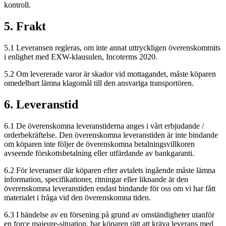
kontroll.
5. Frakt
5.1 Leveransen regleras, om inte annat uttryckligen överenskommits
i enlighet med EXW-klausulen, Incoterms 2020.
5.2 Om levererade varor är skador vid mottagandet, måste köparen
omedelbart lämna klagomål till den ansvariga transportören.
6. Leveranstid
6.1 De överenskomna leveranstiderna anges i vårt erbjudande /
orderbekräftelse. Den överenskomna leveranstiden är inte bindande
om köparen inte följer de överenskomna betalningsvillkoren
avseende förskottsbetalning eller utfärdande av bankgaranti.
6.2 För leveranser där köparen efter avtalets ingående måste lämna
information, specifikationer, ritningar eller liknande är den
överenskomna leveranstiden endast bindande för oss om vi har fått
materialet i fråga vid den överenskomna tiden.
6.3 I händelse av en försening på grund av omständigheter utanför
en force majeure-situation, har köparen rätt att kräva leverans med