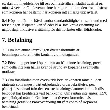
ett skriftligt meddelande till oss och fastställa en slutlig tidsfrist på
minst 4 veckor. Om leverans inte har ägt rum inom den sista tidsfrist
som köparen har bestämt, har köparen rätt att säga upp avtalet.
6.4 Köparen får inte hävda andra standardrättigheter i samband med
förseningen. Köparen kan således bl.a. inte kräva ersättning av
något slag, inklusive ersättning för driftförluster eller följdskador.
7. Betalning
7.1 Om inte annat uttryckligen överenskommits är
betalningsvillkoren netto kontant vid mottagandet.
7.2 Försening ger inte köparen rätt att hålla inne betalning, precis
som detta inte kan hållas kvar på grund av köparens eventuella
motkrav.
7.3 Om förfallodatumen överskrids betalar köparen ränta till den
räntesats som anges i vårt erbjudande / orderbekräftelse, per.
påbörjades månad från det senaste betalningsdatumet i tid och tills
beloppet har krediterats vårt bankkonto. Om räntan inte anges, 1,5%
per. påbörjad månad. Om inte annat överenskommits måste
betalning göras via banköverföring till vårt konto på köparens
bekostnad.