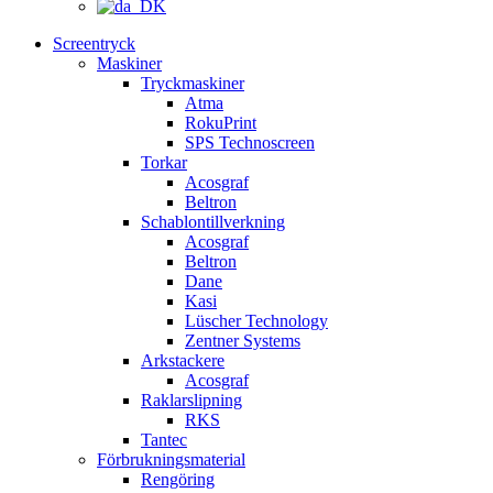
Screentryck
Maskiner
Tryckmaskiner
Atma
RokuPrint
SPS Technoscreen
Torkar
Acosgraf
Beltron
Schablontillverkning
Acosgraf
Beltron
Dane
Kasi
Lüscher Technology
Zentner Systems
Arkstackere
Acosgraf
Raklarslipning
RKS
Tantec
Förbrukningsmaterial
Rengöring