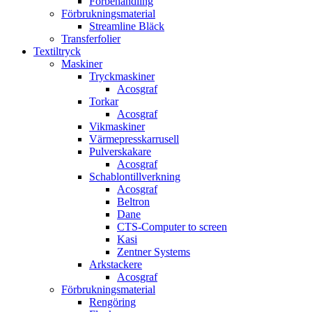
Förbehandling
Förbrukningsmaterial
Streamline Bläck
Transferfolier
Textiltryck
Maskiner
Tryckmaskiner
Acosgraf
Torkar
Acosgraf
Vikmaskiner
Värmepresskarrusell
Pulverskakare
Acosgraf
Schablontillverkning
Acosgraf
Beltron
Dane
CTS-Computer to screen
Kasi
Zentner Systems
Arkstackere
Acosgraf
Förbrukningsmaterial
Rengöring