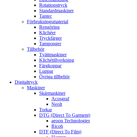
Rotationstryck
Standardmaskiner
Tantec
Förbrukningsmaterial
Rengöring
Klichéer
Tryckfärger
Tamponger
Tillbehör
Tvättmaskiner
Klichétillverkning
Färgkoppar
Luppar
Övriga tillbehör
Digitaltryck
Maskiner
Skärmaskiner
Acosgraf
Neolt
Torkar
DTG (Direct To Garment)
aeoon Technologies
Ricoh
DTF (Direct To Film)