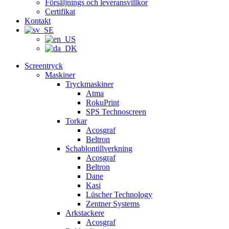
Försäljnings och leveransvillkor
Certifikat
Kontakt
Screentryck
Maskiner
Tryckmaskiner
Atma
RokuPrint
SPS Technoscreen
Torkar
Acosgraf
Beltron
Schablontillverkning
Acosgraf
Beltron
Dane
Kasi
Lüscher Technology
Zentner Systems
Arkstackere
Acosgraf