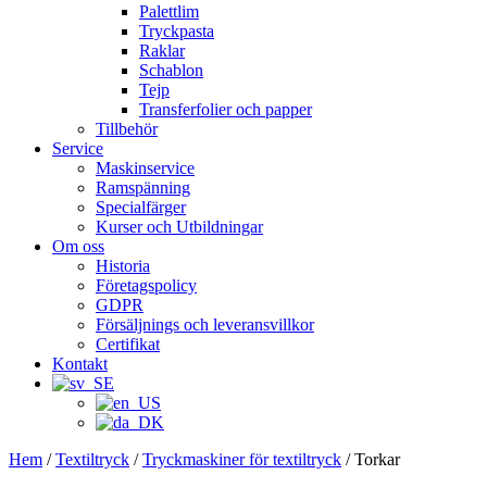
Palettlim
Tryckpasta
Raklar
Schablon
Tejp
Transferfolier och papper
Tillbehör
Service
Maskinservice
Ramspänning
Specialfärger
Kurser och Utbildningar
Om oss
Historia
Företagspolicy
GDPR
Försäljnings och leveransvillkor
Certifikat
Kontakt
Hem
/
Textiltryck
/
Tryckmaskiner för textiltryck
/ Torkar