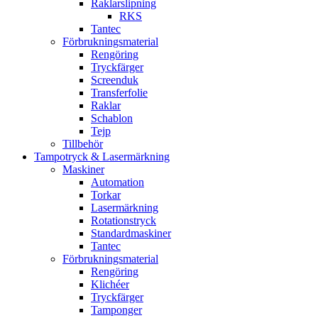
Raklarslipning
RKS
Tantec
Förbrukningsmaterial
Rengöring
Tryckfärger
Screenduk
Transferfolie
Raklar
Schablon
Tejp
Tillbehör
Tampotryck & Lasermärkning
Maskiner
Automation
Torkar
Lasermärkning
Rotationstryck
Standardmaskiner
Tantec
Förbrukningsmaterial
Rengöring
Klichéer
Tryckfärger
Tamponger