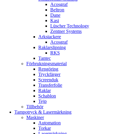
Acosgraf
Beltron
Dane
Kasi
Lüscher Technology
Zentner Systems
Arkstackere
Acosgraf
Raklarslipning
RKS
Tantec
Förbrukningsmaterial
Rengöring
Tryckfärger
Screenduk
Transferfolie
Raklar
Schablon
Tejp
Tillbehör
Tampotryck & Lasermärkning
Maskiner
Automation
Torkar
Lasermärkning