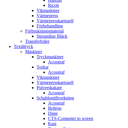
Hanrun
Ricoh
Vikmaskiner
Värmepress
Värmepresskarrusell
Förbehandling
Förbrukningsmaterial
Streamline Bläck
Transferfolier
Textiltryck
Maskiner
Tryckmaskiner
Acosgraf
Torkar
Acosgraf
Vikmaskiner
Värmepresskarrusell
Pulverskakare
Acosgraf
Schablontillverkning
Acosgraf
Beltron
Dane
CTS-Computer to screen
Kasi