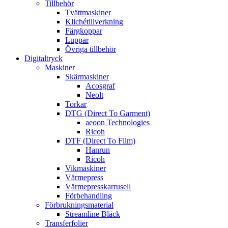
Tillbehör
Tvättmaskiner
Klichétillverkning
Färgkoppar
Luppar
Övriga tillbehör
Digitaltryck
Maskiner
Skärmaskiner
Acosgraf
Neolt
Torkar
DTG (Direct To Garment)
aeoon Technologies
Ricoh
DTF (Direct To Film)
Hanrun
Ricoh
Vikmaskiner
Värmepress
Värmepresskarrusell
Förbehandling
Förbrukningsmaterial
Streamline Bläck
Transferfolier