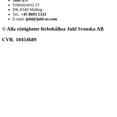
Juhl A/S
Sofienlystvej 23
DK-8340 Malling
Tel.:
+45 8693 1333
E-mail:
juhl@juhl-as.com
© Alla rättigheter förbehållna Juhl Svenska AB
CVR. 10454689