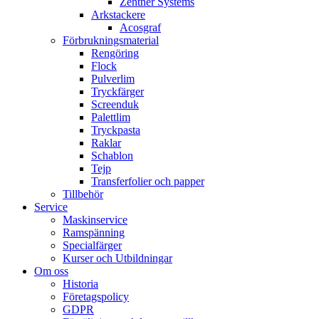
Zentner Systems
Arkstackere
Acosgraf
Förbrukningsmaterial
Rengöring
Flock
Pulverlim
Tryckfärger
Screenduk
Palettlim
Tryckpasta
Raklar
Schablon
Tejp
Transferfolier och papper
Tillbehör
Service
Maskinservice
Ramspänning
Specialfärger
Kurser och Utbildningar
Om oss
Historia
Företagspolicy
GDPR