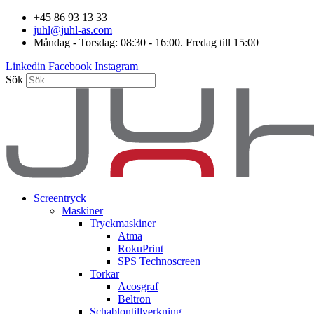
Hoppa
+45 86 93 13 33
till
juhl@juhl-as.com
innehåll
Måndag - Torsdag: 08:30 - 16:00. Fredag till 15:00
Linkedin
Facebook
Instagram
Sök
Screentryck
Maskiner
Tryckmaskiner
Atma
RokuPrint
SPS Technoscreen
Torkar
Acosgraf
Beltron
Schablontillverkning