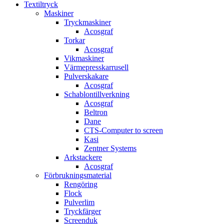
Textiltryck
Maskiner
Tryckmaskiner
Acosgraf
Torkar
Acosgraf
Vikmaskiner
Värmepresskarrusell
Pulverskakare
Acosgraf
Schablontillverkning
Acosgraf
Beltron
Dane
CTS-Computer to screen
Kasi
Zentner Systems
Arkstackere
Acosgraf
Förbrukningsmaterial
Rengöring
Flock
Pulverlim
Tryckfärger
Screenduk