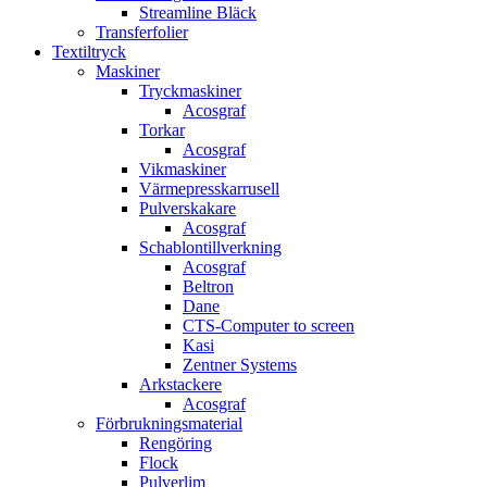
Streamline Bläck
Transferfolier
Textiltryck
Maskiner
Tryckmaskiner
Acosgraf
Torkar
Acosgraf
Vikmaskiner
Värmepresskarrusell
Pulverskakare
Acosgraf
Schablontillverkning
Acosgraf
Beltron
Dane
CTS-Computer to screen
Kasi
Zentner Systems
Arkstackere
Acosgraf
Förbrukningsmaterial
Rengöring
Flock
Pulverlim