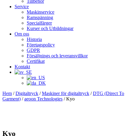
Tillbehör
Service
Maskinservice
Ramspänning
Specialfärger
Kurser och Utbildningar
Om oss
Historia
Företagspolicy
GDPR
Försäljnings och leveransvillkor
Certifikat
Kontakt
Hem
/
Digitaltryck
/
Maskiner för digitaltryck
/
DTG (Direct To
Garment)
/
aeoon Technologies
/ Kyo
Kyo