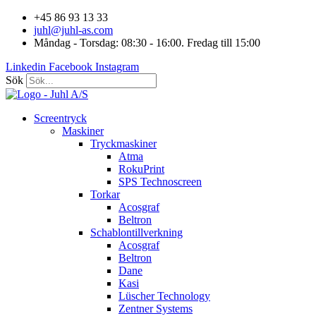
Hoppa
+45 86 93 13 33
till
juhl@juhl-as.com
innehåll
Måndag - Torsdag: 08:30 - 16:00. Fredag till 15:00
Linkedin
Facebook
Instagram
Sök
Screentryck
Maskiner
Tryckmaskiner
Atma
RokuPrint
SPS Technoscreen
Torkar
Acosgraf
Beltron
Schablontillverkning
Acosgraf
Beltron
Dane
Kasi
Lüscher Technology
Zentner Systems