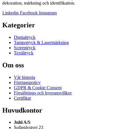
dekoration, märkning och identifikation.
Linkedin
Facebook
Instagram
Kategorier
Digitaltryck
Tampotryck & Lasermärkning
Screentryck
Textiltryck
Om oss
Vår historia
Företagspolicy
GDPR & Cookie Consent
Försäljnings och leveransvillkor
Certifikat
Huvudkontor
Juhl A/S
Sofienlystvej 23