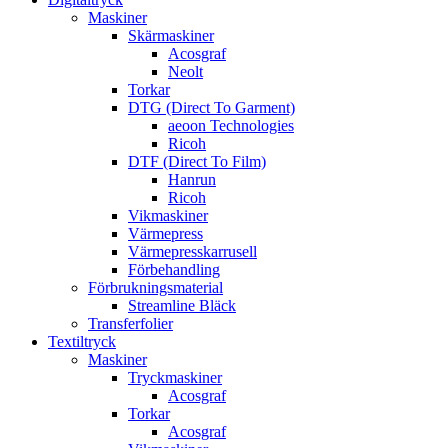
Maskiner
Skärmaskiner
Acosgraf
Neolt
Torkar
DTG (Direct To Garment)
aeoon Technologies
Ricoh
DTF (Direct To Film)
Hanrun
Ricoh
Vikmaskiner
Värmepress
Värmepresskarrusell
Förbehandling
Förbrukningsmaterial
Streamline Bläck
Transferfolier
Textiltryck
Maskiner
Tryckmaskiner
Acosgraf
Torkar
Acosgraf