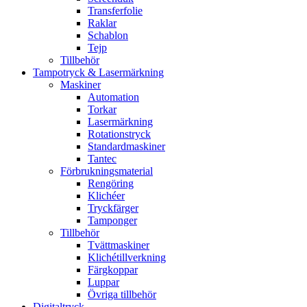
Transferfolie
Raklar
Schablon
Tejp
Tillbehör
Tampotryck & Lasermärkning
Maskiner
Automation
Torkar
Lasermärkning
Rotationstryck
Standardmaskiner
Tantec
Förbrukningsmaterial
Rengöring
Klichéer
Tryckfärger
Tamponger
Tillbehör
Tvättmaskiner
Klichétillverkning
Färgkoppar
Luppar
Övriga tillbehör
Digitaltryck