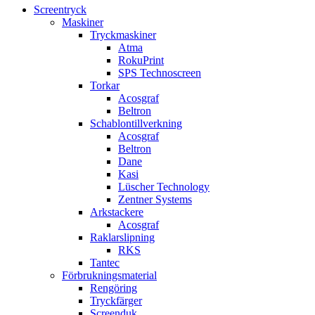
Screentryck
Maskiner
Tryckmaskiner
Atma
RokuPrint
SPS Technoscreen
Torkar
Acosgraf
Beltron
Schablontillverkning
Acosgraf
Beltron
Dane
Kasi
Lüscher Technology
Zentner Systems
Arkstackere
Acosgraf
Raklarslipning
RKS
Tantec
Förbrukningsmaterial
Rengöring
Tryckfärger
Screenduk