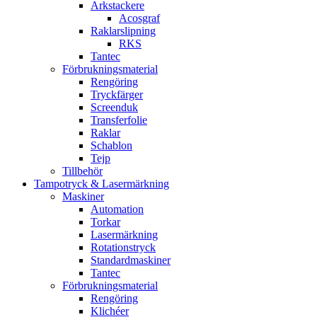
Arkstackere
Acosgraf
Raklarslipning
RKS
Tantec
Förbrukningsmaterial
Rengöring
Tryckfärger
Screenduk
Transferfolie
Raklar
Schablon
Tejp
Tillbehör
Tampotryck & Lasermärkning
Maskiner
Automation
Torkar
Lasermärkning
Rotationstryck
Standardmaskiner
Tantec
Förbrukningsmaterial
Rengöring
Klichéer