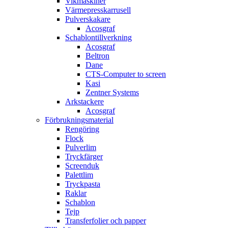
Vikmaskiner
Värmepresskarrusell
Pulverskakare
Acosgraf
Schablontillverkning
Acosgraf
Beltron
Dane
CTS-Computer to screen
Kasi
Zentner Systems
Arkstackere
Acosgraf
Förbrukningsmaterial
Rengöring
Flock
Pulverlim
Tryckfärger
Screenduk
Palettlim
Tryckpasta
Raklar
Schablon
Tejp
Transferfolier och papper