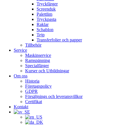
Tryckfärger
Screenduk
Palettlim
Tryckpasta
Raklar
Schablon
Tejp
Transferfolier och papper
Tillbehör
Service
Maskinservice
Ramspänning
Specialfärger
Kurser och Utbildningar
Om oss
Historia
Företagspolicy
GDPR
Försäljnings och leveransvillkor
Certifikat
Kontakt