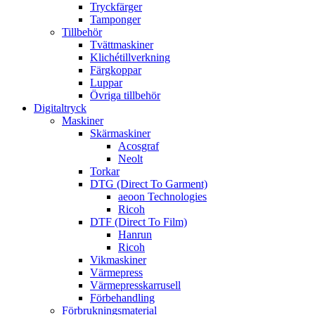
Tryckfärger
Tamponger
Tillbehör
Tvättmaskiner
Klichétillverkning
Färgkoppar
Luppar
Övriga tillbehör
Digitaltryck
Maskiner
Skärmaskiner
Acosgraf
Neolt
Torkar
DTG (Direct To Garment)
aeoon Technologies
Ricoh
DTF (Direct To Film)
Hanrun
Ricoh
Vikmaskiner
Värmepress
Värmepresskarrusell
Förbehandling
Förbrukningsmaterial