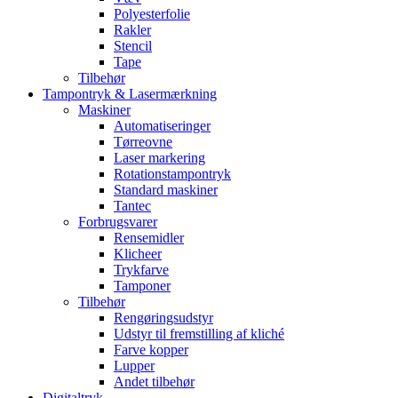
Polyesterfolie
Rakler
Stencil
Tape
Tilbehør
Tampontryk & Lasermærkning
Maskiner
Automatiseringer
Tørreovne
Laser markering
Rotationstampontryk
Standard maskiner
Tantec
Forbrugsvarer
Rensemidler
Klicheer
Trykfarve
Tamponer
Tilbehør
Rengøringsudstyr
Udstyr til fremstilling af kliché
Farve kopper
Lupper
Andet tilbehør
Digitaltryk