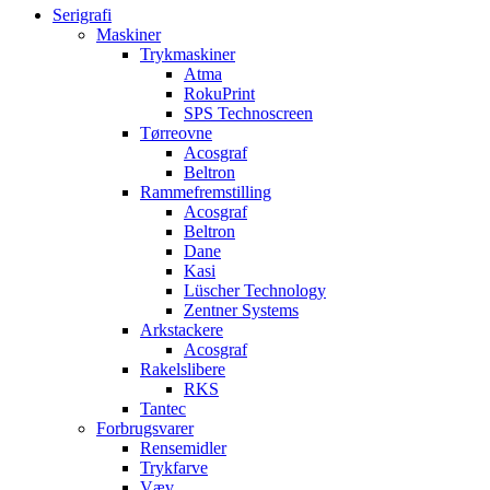
Serigrafi
Maskiner
Trykmaskiner
Atma
RokuPrint
SPS Technoscreen
Tørreovne
Acosgraf
Beltron
Rammefremstilling
Acosgraf
Beltron
Dane
Kasi
Lüscher Technology
Zentner Systems
Arkstackere
Acosgraf
Rakelslibere
RKS
Tantec
Forbrugsvarer
Rensemidler
Trykfarve
Væv