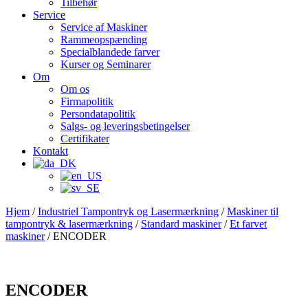
Tilbehør
Service
Service af Maskiner
Rammeopspænding
Specialblandede farver
Kurser og Seminarer
Om
Om os
Firmapolitik
Persondatapolitik
Salgs- og leveringsbetingelser
Certifikater
Kontakt
Hjem
/
Industriel Tampontryk og Lasermærkning
/
Maskiner til
tampontryk & lasermærkning
/
Standard maskiner
/
Et farvet
maskiner
/ ENCODER
ENCODER