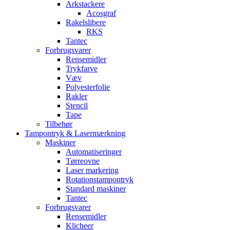
Arkstackere
Acosgraf
Rakelslibere
RKS
Tantec
Forbrugsvarer
Rensemidler
Trykfarve
Væv
Polyesterfolie
Rakler
Stencil
Tape
Tilbehør
Tampontryk & Lasermærkning
Maskiner
Automatiseringer
Tørreovne
Laser markering
Rotationstampontryk
Standard maskiner
Tantec
Forbrugsvarer
Rensemidler
Klicheer