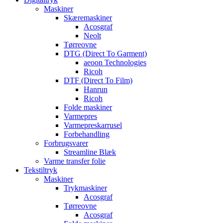
Maskiner
Skæremaskiner
Acosgraf
Neolt
Tørreovne
DTG (Direct To Garment)
aeoon Technologies
Ricoh
DTF (Direct To Film)
Hanrun
Ricoh
Folde maskiner
Varmepres
Varmepreskarrusel
Forbehandling
Forbrugsvarer
Streamline Blæk
Varme transfer folie
Tekstiltryk
Maskiner
Trykmaskiner
Acosgraf
Tørreovne
Acosgraf