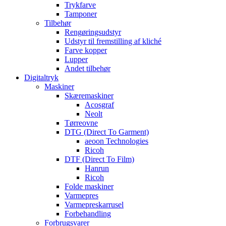
Trykfarve
Tamponer
Tilbehør
Rengøringsudstyr
Udstyr til fremstilling af kliché
Farve kopper
Lupper
Andet tilbehør
Digitaltryk
Maskiner
Skæremaskiner
Acosgraf
Neolt
Tørreovne
DTG (Direct To Garment)
aeoon Technologies
Ricoh
DTF (Direct To Film)
Hanrun
Ricoh
Folde maskiner
Varmepres
Varmepreskarrusel
Forbehandling
Forbrugsvarer