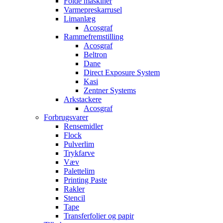
Folde maskiner
Varmepreskarrusel
Limanlæg
Acosgraf
Rammefremstilling
Acosgraf
Beltron
Dane
Direct Exposure System
Kasi
Zentner Systems
Arkstackere
Acosgraf
Forbrugsvarer
Rensemidler
Flock
Pulverlim
Trykfarve
Væv
Palettelim
Printing Paste
Rakler
Stencil
Tape
Transferfolier og papir