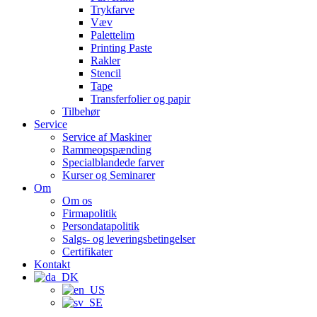
Trykfarve
Væv
Palettelim
Printing Paste
Rakler
Stencil
Tape
Transferfolier og papir
Tilbehør
Service
Service af Maskiner
Rammeopspænding
Specialblandede farver
Kurser og Seminarer
Om
Om os
Firmapolitik
Persondatapolitik
Salgs- og leveringsbetingelser
Certifikater
Kontakt