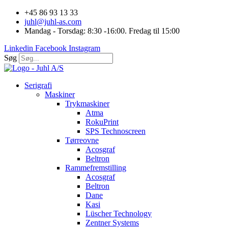
Videre
+45 86 93 13 33
til
juhl@juhl-as.com
indhold
Mandag - Torsdag: 8:30 -16:00. Fredag til 15:00
Linkedin
Facebook
Instagram
Søg
Serigrafi
Maskiner
Trykmaskiner
Atma
RokuPrint
SPS Technoscreen
Tørreovne
Acosgraf
Beltron
Rammefremstilling
Acosgraf
Beltron
Dane
Kasi
Lüscher Technology
Zentner Systems