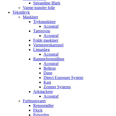
Streamline Blæk
Varme transfer folie
Tekstiltryk
Maskiner
Trykmaskiner
Acosgraf
Tørreovne
Acosgraf
Folde maskiner
Varmepreskarrusel
Limanlæg
Acosgraf
Rammefremstilling
Acosgraf
Beltron
Dane
Direct Exposure System
Kasi
Zentner Systems
Arkstackere
Acosgraf
Forbrugsvarer
Rensemidler
Flock
Pulverlim