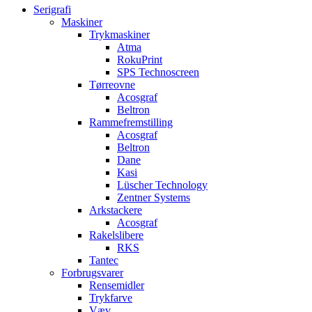
Serigrafi
Maskiner
Trykmaskiner
Atma
RokuPrint
SPS Technoscreen
Tørreovne
Acosgraf
Beltron
Rammefremstilling
Acosgraf
Beltron
Dane
Kasi
Lüscher Technology
Zentner Systems
Arkstackere
Acosgraf
Rakelslibere
RKS
Tantec
Forbrugsvarer
Rensemidler
Trykfarve
Væv