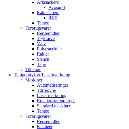
Arkstackere
Acosgraf
Rakelslibere
RKS
Tantec
Forbrugsvarer
Rensemidler
Trykfarve
Væv
Polyesterfolie
Rakler
Stencil
Tape
Tilbehør
Tampontryk & Lasermærkning
Maskiner
Automatiseringer
Tørreovne
Laser markering
Rotationstampontryk
Standard maskiner
Tantec
Forbrugsvarer
Rensemidler
Klicheer