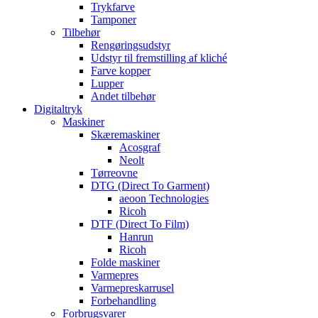
Trykfarve
Tamponer
Tilbehør
Rengøringsudstyr
Udstyr til fremstilling af kliché
Farve kopper
Lupper
Andet tilbehør
Digitaltryk
Maskiner
Skæremaskiner
Acosgraf
Neolt
Tørreovne
DTG (Direct To Garment)
aeoon Technologies
Ricoh
DTF (Direct To Film)
Hanrun
Ricoh
Folde maskiner
Varmepres
Varmepreskarrusel
Forbehandling
Forbrugsvarer