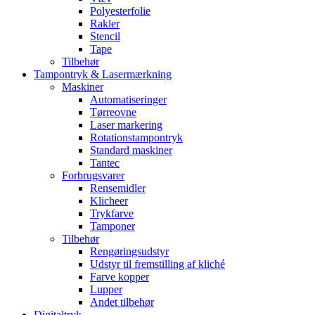
Polyesterfolie
Rakler
Stencil
Tape
Tilbehør
Tampontryk & Lasermærkning
Maskiner
Automatiseringer
Tørreovne
Laser markering
Rotationstampontryk
Standard maskiner
Tantec
Forbrugsvarer
Rensemidler
Klicheer
Trykfarve
Tamponer
Tilbehør
Rengøringsudstyr
Udstyr til fremstilling af kliché
Farve kopper
Lupper
Andet tilbehør
Digitaltryk