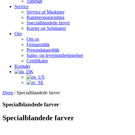
Tilbehør
Service
Service af Maskiner
Rammeopspænding
Specialblandede farver
Kurser og Seminarer
Om
Om os
Firmapolitik
Persondatapolitik
Salgs- og leveringsbetingelser
Certifikater
Kontakt
Hjem
/ Specialblandede farver
Specialblandede farver
Specialblandede farver