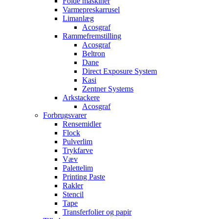
Folde maskiner
Varmepreskarrusel
Limanlæg
Acosgraf
Rammefremstilling
Acosgraf
Beltron
Dane
Direct Exposure System
Kasi
Zentner Systems
Arkstackere
Acosgraf
Forbrugsvarer
Rensemidler
Flock
Pulverlim
Trykfarve
Væv
Palettelim
Printing Paste
Rakler
Stencil
Tape
Transferfolier og papir