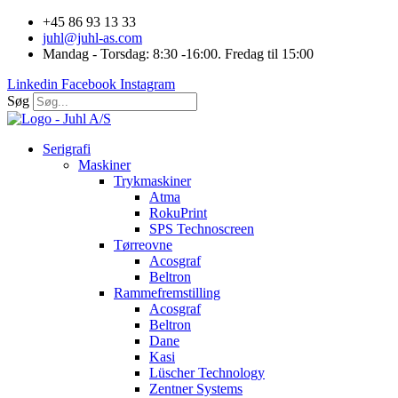
Videre
+45 86 93 13 33
til
juhl@juhl-as.com
indhold
Mandag - Torsdag: 8:30 -16:00. Fredag til 15:00
Linkedin
Facebook
Instagram
Søg
Serigrafi
Maskiner
Trykmaskiner
Atma
RokuPrint
SPS Technoscreen
Tørreovne
Acosgraf
Beltron
Rammefremstilling
Acosgraf
Beltron
Dane
Kasi
Lüscher Technology
Zentner Systems