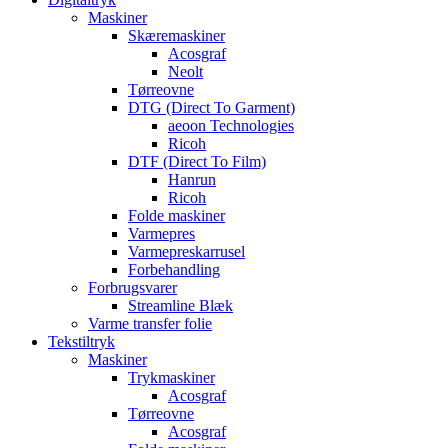
Maskiner
Skæremaskiner
Acosgraf
Neolt
Tørreovne
DTG (Direct To Garment)
aeoon Technologies
Ricoh
DTF (Direct To Film)
Hanrun
Ricoh
Folde maskiner
Varmepres
Varmepreskarrusel
Forbehandling
Forbrugsvarer
Streamline Blæk
Varme transfer folie
Tekstiltryk
Maskiner
Trykmaskiner
Acosgraf
Tørreovne
Acosgraf