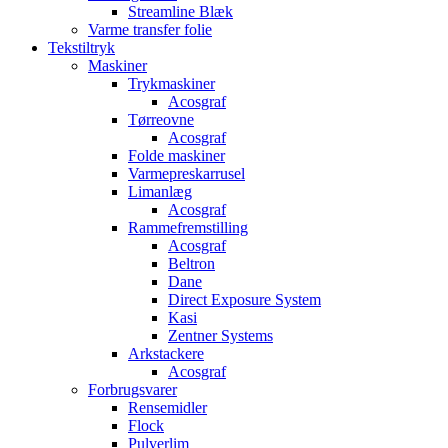
Streamline Blæk
Varme transfer folie
Tekstiltryk
Maskiner
Trykmaskiner
Acosgraf
Tørreovne
Acosgraf
Folde maskiner
Varmepreskarrusel
Limanlæg
Acosgraf
Rammefremstilling
Acosgraf
Beltron
Dane
Direct Exposure System
Kasi
Zentner Systems
Arkstackere
Acosgraf
Forbrugsvarer
Rensemidler
Flock
Pulverlim