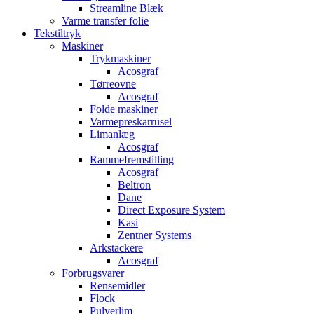
Streamline Blæk
Varme transfer folie
Tekstiltryk
Maskiner
Trykmaskiner
Acosgraf
Tørreovne
Acosgraf
Folde maskiner
Varmepreskarrusel
Limanlæg
Acosgraf
Rammefremstilling
Acosgraf
Beltron
Dane
Direct Exposure System
Kasi
Zentner Systems
Arkstackere
Acosgraf
Forbrugsvarer
Rensemidler
Flock
Pulverlim