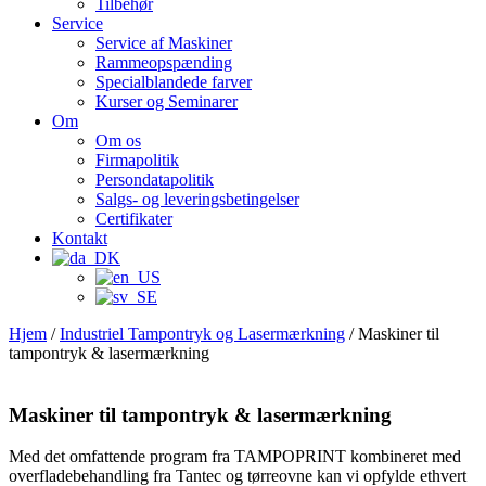
Tilbehør
Service
Service af Maskiner
Rammeopspænding
Specialblandede farver
Kurser og Seminarer
Om
Om os
Firmapolitik
Persondatapolitik
Salgs- og leveringsbetingelser
Certifikater
Kontakt
Hjem
/
Industriel Tampontryk og Lasermærkning
/ Maskiner til
tampontryk & lasermærkning
Maskiner til tampontryk & lasermærkning
Med det omfattende program fra TAMPOPRINT kombineret med
overfladebehandling fra Tantec og tørreovne kan vi opfylde ethvert