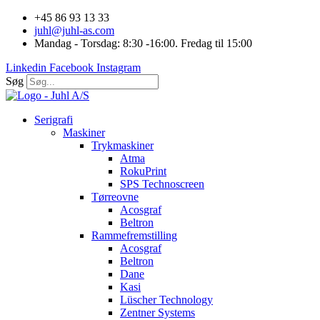
Videre
+45 86 93 13 33
til
juhl@juhl-as.com
indhold
Mandag - Torsdag: 8:30 -16:00. Fredag til 15:00
Linkedin
Facebook
Instagram
Søg
Serigrafi
Maskiner
Trykmaskiner
Atma
RokuPrint
SPS Technoscreen
Tørreovne
Acosgraf
Beltron
Rammefremstilling
Acosgraf
Beltron
Dane
Kasi
Lüscher Technology
Zentner Systems