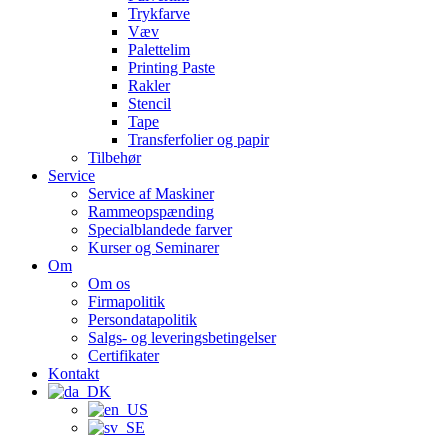
Trykfarve
Væv
Palettelim
Printing Paste
Rakler
Stencil
Tape
Transferfolier og papir
Tilbehør
Service
Service af Maskiner
Rammeopspænding
Specialblandede farver
Kurser og Seminarer
Om
Om os
Firmapolitik
Persondatapolitik
Salgs- og leveringsbetingelser
Certifikater
Kontakt