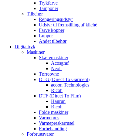
Trykfarve
Tamponer
Tilbehør
Rengøringsudstyr
Udstyr til fremstilling af kliché
Farve kopper
Lupper
Andet tilbehør
Digitaltryk
Maskiner
Skæremaskiner
Acosgraf
Neolt
Tørreovne
DTG (Direct To Garment)
aeoon Technologies
Ricoh
DTF (Direct To Film)
Hanrun
Ricoh
Folde maskiner
Varmepres
Varmepreskarrusel
Forbehandling
Forbrugsvarer