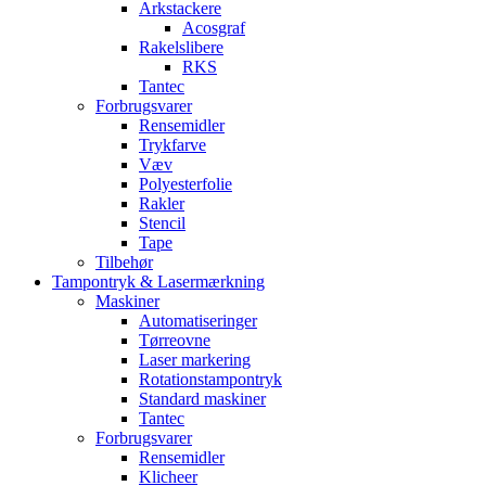
Arkstackere
Acosgraf
Rakelslibere
RKS
Tantec
Forbrugsvarer
Rensemidler
Trykfarve
Væv
Polyesterfolie
Rakler
Stencil
Tape
Tilbehør
Tampontryk & Lasermærkning
Maskiner
Automatiseringer
Tørreovne
Laser markering
Rotationstampontryk
Standard maskiner
Tantec
Forbrugsvarer
Rensemidler
Klicheer