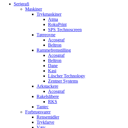
Serigrafi
Maskiner
Trykmaskiner
Atma
RokuPrint
SPS Technoscreen
Tørreovne
Acosgraf
Beltron
Rammefremstilling
Acosgraf
Beltron
Dane
Kasi
Lüscher Technology
Zentner Systems
Arkstackere
Acosgraf
Rakelslibere
RKS
Tantec
Forbrugsvarer
Rensemidler
Trykfarve
Væv