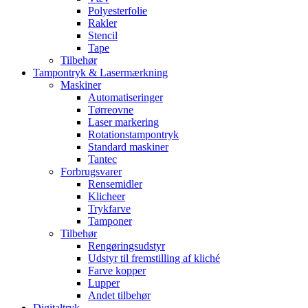
Polyesterfolie
Rakler
Stencil
Tape
Tilbehør
Tampontryk & Lasermærkning
Maskiner
Automatiseringer
Tørreovne
Laser markering
Rotationstampontryk
Standard maskiner
Tantec
Forbrugsvarer
Rensemidler
Klicheer
Trykfarve
Tamponer
Tilbehør
Rengøringsudstyr
Udstyr til fremstilling af kliché
Farve kopper
Lupper
Andet tilbehør
Digitaltryk