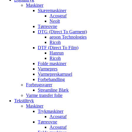
Maskiner
Skæremaskiner
Acosgraf
Neolt
Tørreovne
DTG (Direct To Garment)
aeoon Technologies
Ricoh
DTF (Direct To Film)
Hanrun
Ricoh
Folde maskiner
Varmepres
Varmepreskarrusel
Forbehandling
Forbrugsvarer
Streamline Blæk
Varme transfer folie
Tekstiltryk
Maskiner
Trykmaskiner
Acosgraf
Tørreovne
Acosgraf