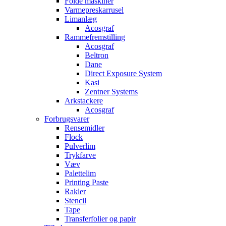
Folde maskiner
Varmepreskarrusel
Limanlæg
Acosgraf
Rammefremstilling
Acosgraf
Beltron
Dane
Direct Exposure System
Kasi
Zentner Systems
Arkstackere
Acosgraf
Forbrugsvarer
Rensemidler
Flock
Pulverlim
Trykfarve
Væv
Palettelim
Printing Paste
Rakler
Stencil
Tape
Transferfolier og papir