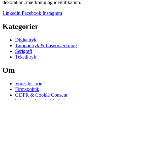
dekoration, mærkning og identifikation.
Linkedin
Facebook
Instagram
Kategorier
Digitaltryk
Tampontryk & Lasermærkning
Serigrafi
Tekstiltryk
Om
Vores historie
Firmapolitik
GDPR & Cookie Consent
Salgs- og leveringsbetingelser
Certifikater
Hovedkontor
Juhl A/S
Sofienlystvej 23