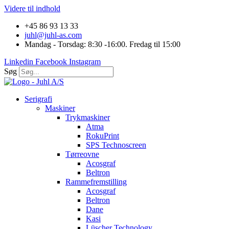
Videre til indhold
+45 86 93 13 33
juhl@juhl-as.com
Mandag - Torsdag: 8:30 -16:00. Fredag til 15:00
Linkedin
Facebook
Instagram
Søg
Serigrafi
Maskiner
Trykmaskiner
Atma
RokuPrint
SPS Technoscreen
Tørreovne
Acosgraf
Beltron
Rammefremstilling
Acosgraf
Beltron
Dane
Kasi
Lüscher Technology