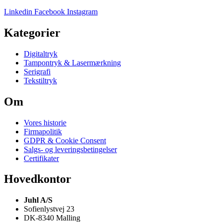
Linkedin
Facebook
Instagram
Kategorier
Digitaltryk
Tampontryk & Lasermærkning
Serigrafi
Tekstiltryk
Om
Vores historie
Firmapolitik
GDPR & Cookie Consent
Salgs- og leveringsbetingelser
Certifikater
Hovedkontor
Juhl A/S
Sofienlystvej 23
DK-8340 Malling