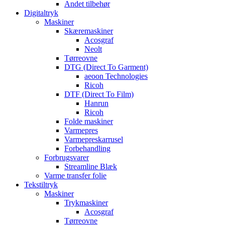
Andet tilbehør
Digitaltryk
Maskiner
Skæremaskiner
Acosgraf
Neolt
Tørreovne
DTG (Direct To Garment)
aeoon Technologies
Ricoh
DTF (Direct To Film)
Hanrun
Ricoh
Folde maskiner
Varmepres
Varmepreskarrusel
Forbehandling
Forbrugsvarer
Streamline Blæk
Varme transfer folie
Tekstiltryk
Maskiner
Trykmaskiner
Acosgraf
Tørreovne