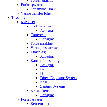
Forbehandling
Forbrugsvarer
Streamline Blæk
Varme transfer folie
Tekstiltryk
Maskiner
Trykmaskiner
Acosgraf
Tørreovne
Acosgraf
Folde maskiner
Varmepreskarrusel
Limanlæg
Acosgraf
Rammefremstilling
Acosgraf
Beltron
Dane
Direct Exposure System
Kasi
Zentner Systems
Arkstackere
Acosgraf
Forbrugsvarer
Rensemidler