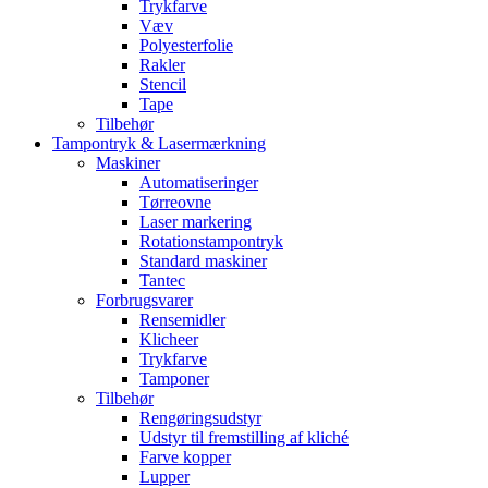
Trykfarve
Væv
Polyesterfolie
Rakler
Stencil
Tape
Tilbehør
Tampontryk & Lasermærkning
Maskiner
Automatiseringer
Tørreovne
Laser markering
Rotationstampontryk
Standard maskiner
Tantec
Forbrugsvarer
Rensemidler
Klicheer
Trykfarve
Tamponer
Tilbehør
Rengøringsudstyr
Udstyr til fremstilling af kliché
Farve kopper
Lupper