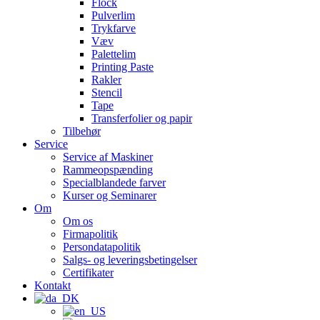
Flock
Pulverlim
Trykfarve
Væv
Palettelim
Printing Paste
Rakler
Stencil
Tape
Transferfolier og papir
Tilbehør
Service
Service af Maskiner
Rammeopspænding
Specialblandede farver
Kurser og Seminarer
Om
Om os
Firmapolitik
Persondatapolitik
Salgs- og leveringsbetingelser
Certifikater
Kontakt