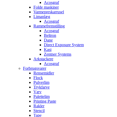
Acosgraf
Folde maskiner
Varmepreskarrusel
Limanlæg
Acosgraf
Rammefremstilling
Acosgraf
Beltron
Dane
Direct Exposure System
Kasi
Zentner Systems
Arkstackere
Acosgraf
Forbrugsvarer
Rensemidler
Flock
Pulverlim
Trykfarve
Væv
Palettelim
Printing Paste
Rakler
Stencil
Tape