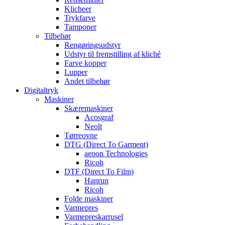
Klicheer
Trykfarve
Tamponer
Tilbehør
Rengøringsudstyr
Udstyr til fremstilling af kliché
Farve kopper
Lupper
Andet tilbehør
Digitaltryk
Maskiner
Skæremaskiner
Acosgraf
Neolt
Tørreovne
DTG (Direct To Garment)
aeoon Technologies
Ricoh
DTF (Direct To Film)
Hanrun
Ricoh
Folde maskiner
Varmepres
Varmepreskarrusel