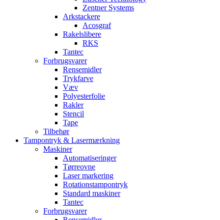
Zentner Systems
Arkstackere
Acosgraf
Rakelslibere
RKS
Tantec
Forbrugsvarer
Rensemidler
Trykfarve
Væv
Polyesterfolie
Rakler
Stencil
Tape
Tilbehør
Tampontryk & Lasermærkning
Maskiner
Automatiseringer
Tørreovne
Laser markering
Rotationstampontryk
Standard maskiner
Tantec
Forbrugsvarer
Rensemidler