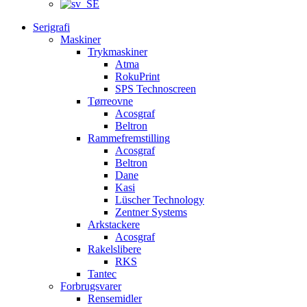
Serigrafi
Maskiner
Trykmaskiner
Atma
RokuPrint
SPS Technoscreen
Tørreovne
Acosgraf
Beltron
Rammefremstilling
Acosgraf
Beltron
Dane
Kasi
Lüscher Technology
Zentner Systems
Arkstackere
Acosgraf
Rakelslibere
RKS
Tantec
Forbrugsvarer
Rensemidler