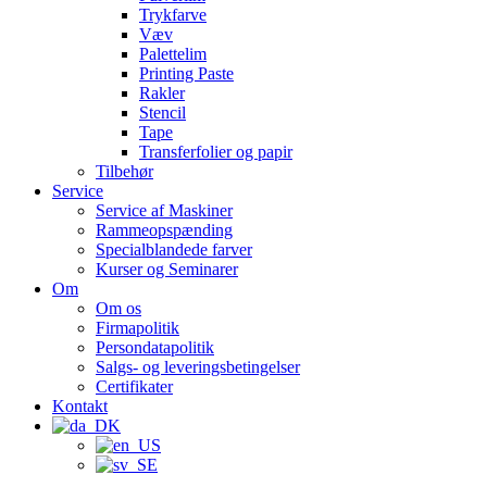
Trykfarve
Væv
Palettelim
Printing Paste
Rakler
Stencil
Tape
Transferfolier og papir
Tilbehør
Service
Service af Maskiner
Rammeopspænding
Specialblandede farver
Kurser og Seminarer
Om
Om os
Firmapolitik
Persondatapolitik
Salgs- og leveringsbetingelser
Certifikater
Kontakt