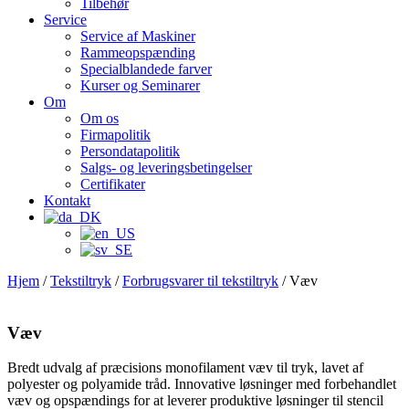
Tilbehør
Service
Service af Maskiner
Rammeopspænding
Specialblandede farver
Kurser og Seminarer
Om
Om os
Firmapolitik
Persondatapolitik
Salgs- og leveringsbetingelser
Certifikater
Kontakt
Hjem
/
Tekstiltryk
/
Forbrugsvarer til tekstiltryk
/ Væv
Væv
Bredt udvalg af præcisions monofilament væv til tryk, lavet af
polyester og polyamide tråd. Innovative løsninger med forbehandlet
væv og opspændings for at leverer produktive løsninger til stencil