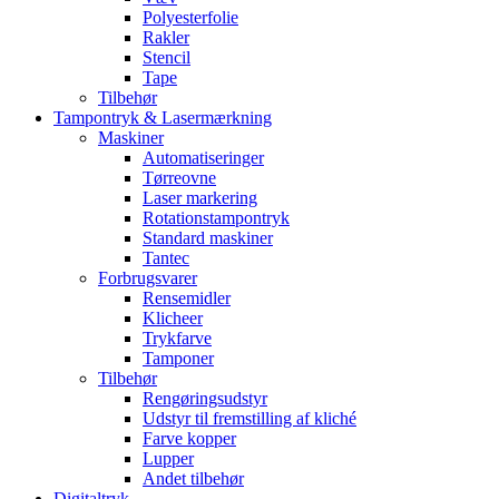
Polyesterfolie
Rakler
Stencil
Tape
Tilbehør
Tampontryk & Lasermærkning
Maskiner
Automatiseringer
Tørreovne
Laser markering
Rotationstampontryk
Standard maskiner
Tantec
Forbrugsvarer
Rensemidler
Klicheer
Trykfarve
Tamponer
Tilbehør
Rengøringsudstyr
Udstyr til fremstilling af kliché
Farve kopper
Lupper
Andet tilbehør
Digitaltryk