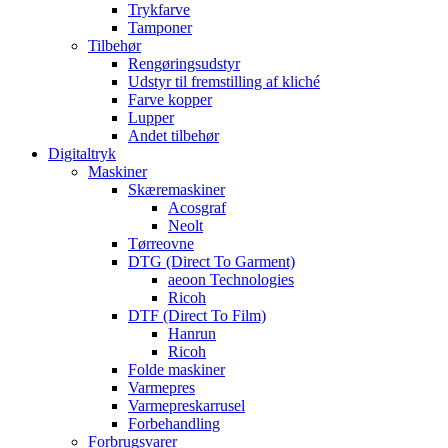
Trykfarve
Tamponer
Tilbehør
Rengøringsudstyr
Udstyr til fremstilling af kliché
Farve kopper
Lupper
Andet tilbehør
Digitaltryk
Maskiner
Skæremaskiner
Acosgraf
Neolt
Tørreovne
DTG (Direct To Garment)
aeoon Technologies
Ricoh
DTF (Direct To Film)
Hanrun
Ricoh
Folde maskiner
Varmepres
Varmepreskarrusel
Forbehandling
Forbrugsvarer