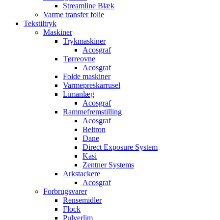
Streamline Blæk
Varme transfer folie
Tekstiltryk
Maskiner
Trykmaskiner
Acosgraf
Tørreovne
Acosgraf
Folde maskiner
Varmepreskarrusel
Limanlæg
Acosgraf
Rammefremstilling
Acosgraf
Beltron
Dane
Direct Exposure System
Kasi
Zentner Systems
Arkstackere
Acosgraf
Forbrugsvarer
Rensemidler
Flock
Pulverlim