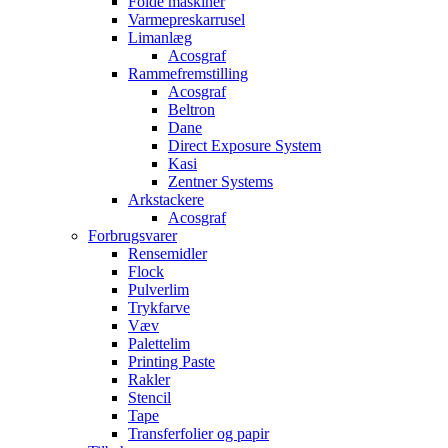
Folde maskiner
Varmepreskarrusel
Limanlæg
Acosgraf
Rammefremstilling
Acosgraf
Beltron
Dane
Direct Exposure System
Kasi
Zentner Systems
Arkstackere
Acosgraf
Forbrugsvarer
Rensemidler
Flock
Pulverlim
Trykfarve
Væv
Palettelim
Printing Paste
Rakler
Stencil
Tape
Transferfolier og papir