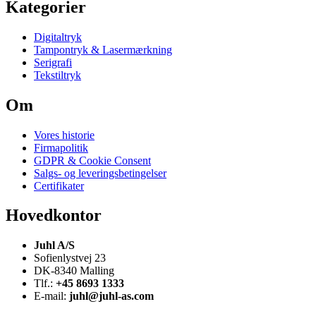
Kategorier
Digitaltryk
Tampontryk & Lasermærkning
Serigrafi
Tekstiltryk
Om
Vores historie
Firmapolitik
GDPR & Cookie Consent
Salgs- og leveringsbetingelser
Certifikater
Hovedkontor
Juhl A/S
Sofienlystvej 23
DK-8340 Malling
Tlf.:
+45 8693 1333
E-mail:
juhl@juhl-as.com