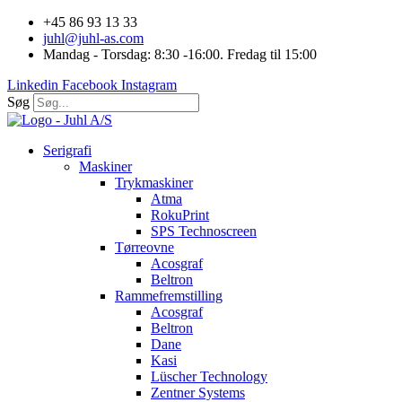
Videre
+45 86 93 13 33
til
juhl@juhl-as.com
indhold
Mandag - Torsdag: 8:30 -16:00. Fredag til 15:00
Linkedin
Facebook
Instagram
Søg
Serigrafi
Maskiner
Trykmaskiner
Atma
RokuPrint
SPS Technoscreen
Tørreovne
Acosgraf
Beltron
Rammefremstilling
Acosgraf
Beltron
Dane
Kasi
Lüscher Technology
Zentner Systems