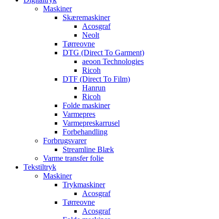
Maskiner
Skæremaskiner
Acosgraf
Neolt
Tørreovne
DTG (Direct To Garment)
aeoon Technologies
Ricoh
DTF (Direct To Film)
Hanrun
Ricoh
Folde maskiner
Varmepres
Varmepreskarrusel
Forbehandling
Forbrugsvarer
Streamline Blæk
Varme transfer folie
Tekstiltryk
Maskiner
Trykmaskiner
Acosgraf
Tørreovne
Acosgraf