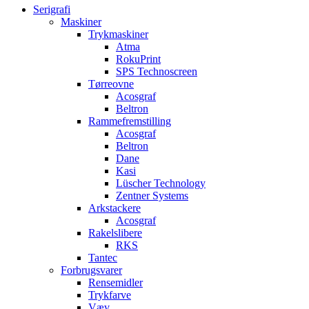
Serigrafi
Maskiner
Trykmaskiner
Atma
RokuPrint
SPS Technoscreen
Tørreovne
Acosgraf
Beltron
Rammefremstilling
Acosgraf
Beltron
Dane
Kasi
Lüscher Technology
Zentner Systems
Arkstackere
Acosgraf
Rakelslibere
RKS
Tantec
Forbrugsvarer
Rensemidler
Trykfarve
Væv