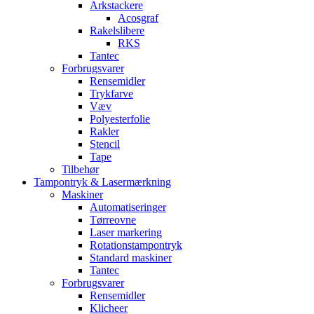
Arkstackere
Acosgraf
Rakelslibere
RKS
Tantec
Forbrugsvarer
Rensemidler
Trykfarve
Væv
Polyesterfolie
Rakler
Stencil
Tape
Tilbehør
Tampontryk & Lasermærkning
Maskiner
Automatiseringer
Tørreovne
Laser markering
Rotationstampontryk
Standard maskiner
Tantec
Forbrugsvarer
Rensemidler
Klicheer