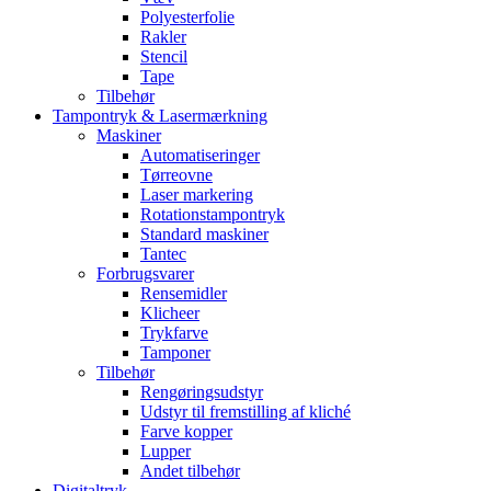
Polyesterfolie
Rakler
Stencil
Tape
Tilbehør
Tampontryk & Lasermærkning
Maskiner
Automatiseringer
Tørreovne
Laser markering
Rotationstampontryk
Standard maskiner
Tantec
Forbrugsvarer
Rensemidler
Klicheer
Trykfarve
Tamponer
Tilbehør
Rengøringsudstyr
Udstyr til fremstilling af kliché
Farve kopper
Lupper
Andet tilbehør
Digitaltryk