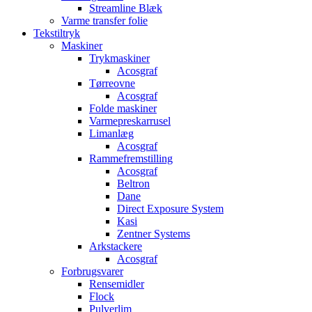
Streamline Blæk
Varme transfer folie
Tekstiltryk
Maskiner
Trykmaskiner
Acosgraf
Tørreovne
Acosgraf
Folde maskiner
Varmepreskarrusel
Limanlæg
Acosgraf
Rammefremstilling
Acosgraf
Beltron
Dane
Direct Exposure System
Kasi
Zentner Systems
Arkstackere
Acosgraf
Forbrugsvarer
Rensemidler
Flock
Pulverlim