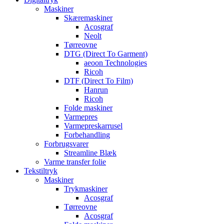
Maskiner
Skæremaskiner
Acosgraf
Neolt
Tørreovne
DTG (Direct To Garment)
aeoon Technologies
Ricoh
DTF (Direct To Film)
Hanrun
Ricoh
Folde maskiner
Varmepres
Varmepreskarrusel
Forbehandling
Forbrugsvarer
Streamline Blæk
Varme transfer folie
Tekstiltryk
Maskiner
Trykmaskiner
Acosgraf
Tørreovne
Acosgraf