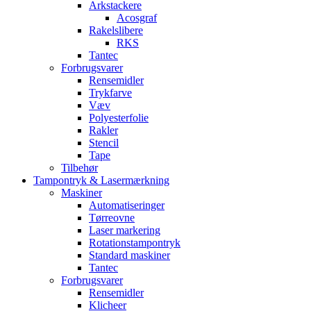
Arkstackere
Acosgraf
Rakelslibere
RKS
Tantec
Forbrugsvarer
Rensemidler
Trykfarve
Væv
Polyesterfolie
Rakler
Stencil
Tape
Tilbehør
Tampontryk & Lasermærkning
Maskiner
Automatiseringer
Tørreovne
Laser markering
Rotationstampontryk
Standard maskiner
Tantec
Forbrugsvarer
Rensemidler
Klicheer