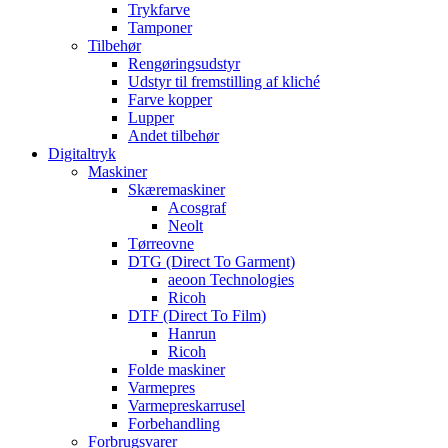
Trykfarve
Tamponer
Tilbehør
Rengøringsudstyr
Udstyr til fremstilling af kliché
Farve kopper
Lupper
Andet tilbehør
Digitaltryk
Maskiner
Skæremaskiner
Acosgraf
Neolt
Tørreovne
DTG (Direct To Garment)
aeoon Technologies
Ricoh
DTF (Direct To Film)
Hanrun
Ricoh
Folde maskiner
Varmepres
Varmepreskarrusel
Forbehandling
Forbrugsvarer