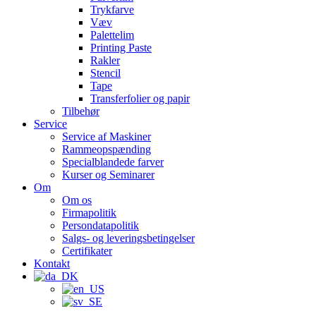
Trykfarve
Væv
Palettelim
Printing Paste
Rakler
Stencil
Tape
Transferfolier og papir
Tilbehør
Service
Service af Maskiner
Rammeopspænding
Specialblandede farver
Kurser og Seminarer
Om
Om os
Firmapolitik
Persondatapolitik
Salgs- og leveringsbetingelser
Certifikater
Kontakt