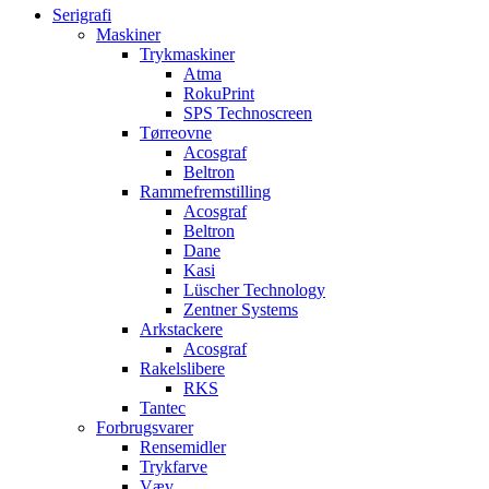
Serigrafi
Maskiner
Trykmaskiner
Atma
RokuPrint
SPS Technoscreen
Tørreovne
Acosgraf
Beltron
Rammefremstilling
Acosgraf
Beltron
Dane
Kasi
Lüscher Technology
Zentner Systems
Arkstackere
Acosgraf
Rakelslibere
RKS
Tantec
Forbrugsvarer
Rensemidler
Trykfarve
Væv