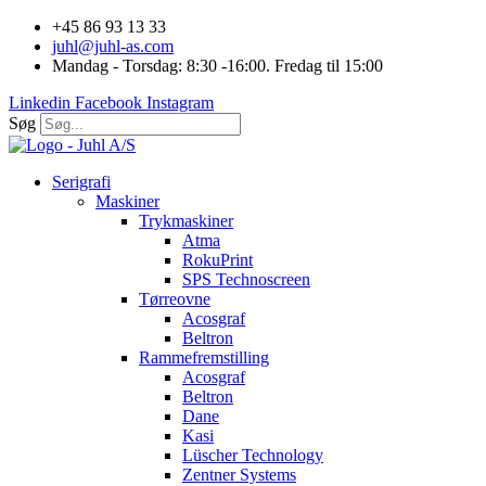
Videre
+45 86 93 13 33
til
juhl@juhl-as.com
indhold
Mandag - Torsdag: 8:30 -16:00. Fredag til 15:00
Linkedin
Facebook
Instagram
Søg
Serigrafi
Maskiner
Trykmaskiner
Atma
RokuPrint
SPS Technoscreen
Tørreovne
Acosgraf
Beltron
Rammefremstilling
Acosgraf
Beltron
Dane
Kasi
Lüscher Technology
Zentner Systems